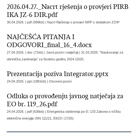
2026.04.27._Nacrt rješenja o provjeri PIRB
IKA JZ-6 DIR.pdf
30.04.2026. | pdf (999kb) |
Nacrt Rješenja o provjeri NRP s dodatkom ZOIP
NAJČEŠĆA PITANJA I
ODGOVORI_final_16_4.docx
27.04.2026. | doc (71kb) | Javni pozivi i natječaji |
31.03.2026. "Naukovanje za
obrtnička zanimanja" za školsku godinu 2024./2025.
Prezentacija poziva Integrator.pptx
24.04.2026. | ppt (1881kb) |
Otvoreni pozivi
Odluka o provođenju javnog natječaja za
EO br. 119_26.pdf
24.04.2026. | pdf (636kb) |
Energetska odobrenja po čl. 133 Zakona o tržištu
električne energije (NN 111/21, 83/23 i 17/25)