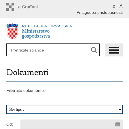
Preskoči
A
A
na
Prilagodba pristupačnosti
glavni
sadržaj
Dokumenti
Filtrirajte dokumente:
Od: