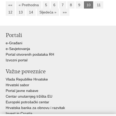
««
« Prethodna
5
6
7
8
9
10
11
12
13
14
Sljedeća »
»»
Portali
e-Građani
e-Savjetovanja
Portal otvorenih podataka RH
Izvozni portal
Važne poveznice
Vlada Republike Hrvatske
Hrvatski sabor
Portal javne nabave
Centar unutarnjeg tržišta EU
Europski potrošački centar
Hrvatska banka za obnovu i razvitak
Invest in Croatia