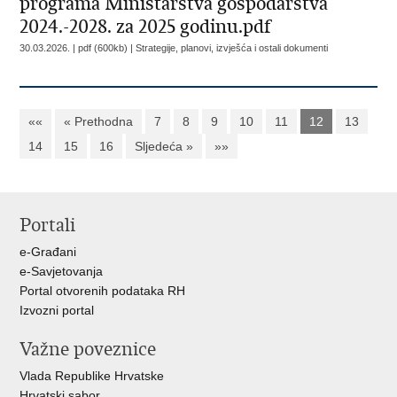
programa Ministarstva gospodarstva
2024.-2028. za 2025 godinu.pdf
30.03.2026. | pdf (600kb) |
Strategije, planovi, izvješća i ostali dokumenti
««
« Prethodna
7
8
9
10
11
12
13
14
15
16
Sljedeća »
»»
Portali
e-Građani
e-Savjetovanja
Portal otvorenih podataka RH
Izvozni portal
Važne poveznice
Vlada Republike Hrvatske
Hrvatski sabor