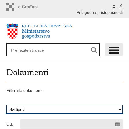
Preskoči
A
A
na
Prilagodba pristupačnosti
glavni
sadržaj
Dokumenti
Filtrirajte dokumente:
Od: