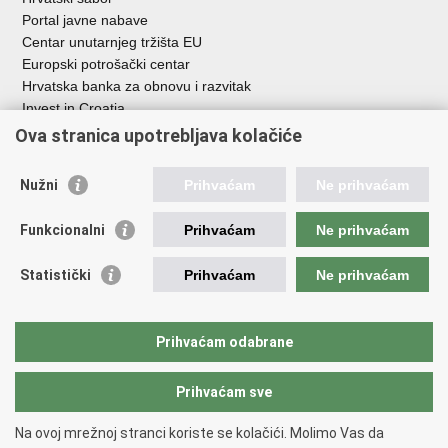
Portal javne nabave
Centar unutarnjeg tržišta EU
Europski potrošački centar
Hrvatska banka za obnovu i razvitak
Invest in Croatia
Europska banka za obnovu i razvoj
Ova stranica upotrebljava kolačiće
Strukturni i investicijski fondovi
Središnja agencija za financiranje i ugovaranje
Nužni
Prihvaćam
Ne prihvaćam
Institucije i javne ustanove u nadležnosti
Funkcionalni
Prihvaćam
Ne prihvaćam
Ministarstva
Agencija za ugljikovodike
Statistički
Prihvaćam
Ne prihvaćam
Hrvatska akreditacijska agencija
Hrvatski zavod za norme
Hrvatska agencija za malo gospodarstvo, inovacije i investicije
Prihvaćam odabrane
Državni zavod za mjeriteljstvo
Prihvaćam sve
Na ovoj mrežnoj stranci koriste se kolačići. Molimo Vas da
Povratak na vrh