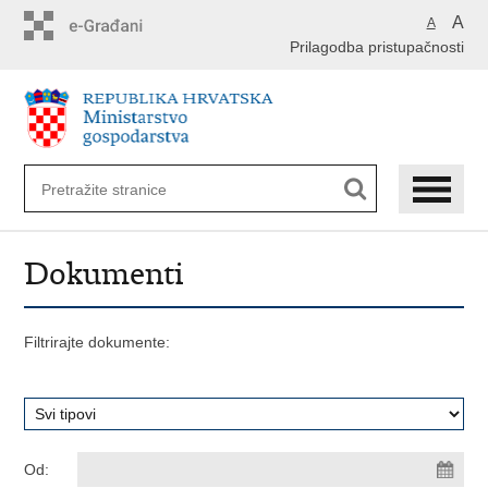
Preskoči
A
A
na
Prilagodba pristupačnosti
glavni
sadržaj
Dokumenti
Filtrirajte dokumente:
Od: