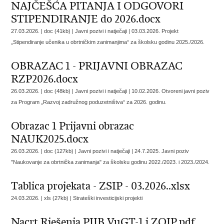
NAJČEŠĆA PITANJA I ODGOVORI
STIPENDIRANJE do 2026.docx
27.03.2026. | doc (41kb) | Javni pozivi i natječaji |
03.03.2026. Projekt
„Stipendiranje učenika u obrtničkim zanimanjima“ za školsku godinu 2025./2026.
OBRAZAC 1 - PRIJAVNI OBRAZAC
RZP2026.docx
26.03.2026. | doc (48kb) | Javni pozivi i natječaji |
10.02.2026. Otvoreni javni poziv
za Program „Razvoj zadružnog poduzetništva“ za 2026. godinu.
Obrazac 1 Prijavni obrazac
NAUK2025.docx
26.03.2026. | doc (127kb) | Javni pozivi i natječaji |
24.7.2025. Javni poziv
"Naukovanje za obrtnička zanimanja" za školsku godinu 2022./2023. i 2023./2024.
Tablica projekata - ZSIP - 03.2026..xlsx
24.03.2026. | xls (27kb) |
Strateški investicijski projekti
Nacrt Rješenja PIIB VuGT-1 i ZOIP.pdf