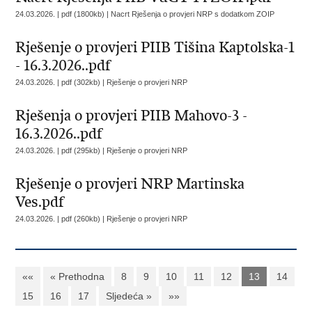
24.03.2026. | pdf (1800kb) |
Nacrt Rješenja o provjeri NRP s dodatkom ZOIP
Rješenje o provjeri PIIB Tišina Kaptolska-1
- 16.3.2026..pdf
24.03.2026. | pdf (302kb) |
Rješenje o provjeri NRP
Rješenja o provjeri PIIB Mahovo-3 -
16.3.2026..pdf
24.03.2026. | pdf (295kb) |
Rješenje o provjeri NRP
Rješenje o provjeri NRP Martinska
Ves.pdf
24.03.2026. | pdf (260kb) |
Rješenje o provjeri NRP
««
« Prethodna
8
9
10
11
12
13
14
15
16
17
Sljedeća »
»»