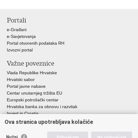
Portali
e-Građani
e-Savjetovanja
Portal otvorenih podataka RH
Izvozni portal
Važne poveznice
Vlada Republike Hrvatske
Hrvatski sabor
Portal javne nabave
Centar unutarnjeg tržišta EU
Europski potrošački centar
Hrvatska banka za obnovu i razvitak
Invest in Croatia
Europska banka za obnovu i razvoj
Ova stranica upotrebljava kolačiće
Strukturni i investicijski fondovi
Središnja agencija za financiranje i ugovaranje
Nužni
Prihvaćam
Ne prihvaćam