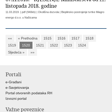
listopada 2018. godine
11.03.2019. | pdf (940kb) | Okolišna dozvola |
Bioplinsko postrojenje tvrtke Miagro
energo d.o.o. u Našicama
««
« Prethodna
1515
1516
1517
1518
1519
1520
1521
1522
1523
1524
Sljedeća »
»»
Portali
e-Građani
e-Savjetovanja
Portal otvorenih podataka RH
Izvozni portal
Važne poveznice