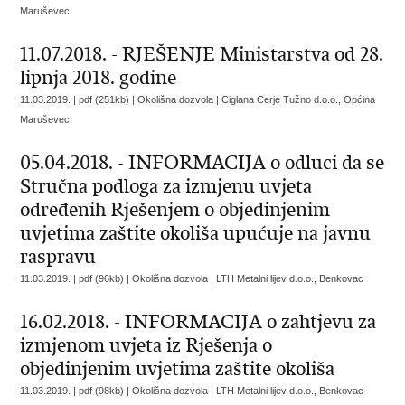
Maruševec
11.07.2018. - RJEŠENJE Ministarstva od 28.
lipnja 2018. godine
11.03.2019. | pdf (251kb) | Okolišna dozvola |
Ciglana Cerje Tužno d.o.o., Općina
Maruševec
05.04.2018. - INFORMACIJA o odluci da se
Stručna podloga za izmjenu uvjeta
određenih Rješenjem o objedinjenim
uvjetima zaštite okoliša upućuje na javnu
raspravu
11.03.2019. | pdf (96kb) | Okolišna dozvola |
LTH Metalni lijev d.o.o., Benkovac
16.02.2018. - INFORMACIJA o zahtjevu za
izmjenom uvjeta iz Rješenja o
objedinjenim uvjetima zaštite okoliša
11.03.2019. | pdf (98kb) | Okolišna dozvola |
LTH Metalni lijev d.o.o., Benkovac