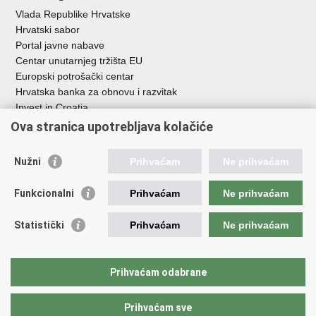
Vlada Republike Hrvatske
Hrvatski sabor
Portal javne nabave
Centar unutarnjeg tržišta EU
Europski potrošački centar
Hrvatska banka za obnovu i razvitak
Invest in Croatia
Europska banka za obnovu i razvoj
Ova stranica upotrebljava kolačiće
Strukturni i investicijski fondovi
Središnja agencija za financiranje i ugovaranje
Nužni
Prihvaćam
Ne prihvaćam
Institucije i javne ustanove u nadležnosti
Funkcionalni
Prihvaćam
Ne prihvaćam
Ministarstva
Agencija za ugljikovodike
Statistički
Prihvaćam
Ne prihvaćam
Hrvatska akreditacijska agencija
Hrvatski zavod za norme
Hrvatska agencija za malo gospodarstvo, inovacije i investicije
Prihvaćam odabrane
Državni zavod za mjeriteljstvo
Prihvaćam sve