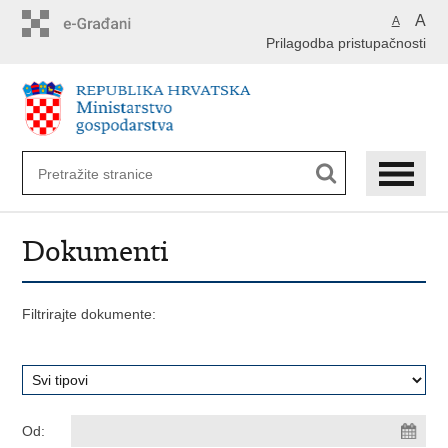
Preskoči
A
A
na
Prilagodba pristupačnosti
glavni
sadržaj
Dokumenti
Filtrirajte dokumente:
Od: