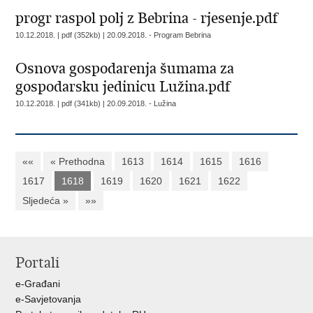
progr raspol polj z Bebrina - rjesenje.pdf
10.12.2018. | pdf (352kb) |
20.09.2018. - Program Bebrina
Osnova gospodarenja šumama za
gospodarsku jedinicu Lužina.pdf
10.12.2018. | pdf (341kb) |
20.09.2018. - Lužina
««
« Prethodna
1613
1614
1615
1616
1617
1618
1619
1620
1621
1622
Sljedeća »
»»
Portali
e-Građani
e-Savjetovanja