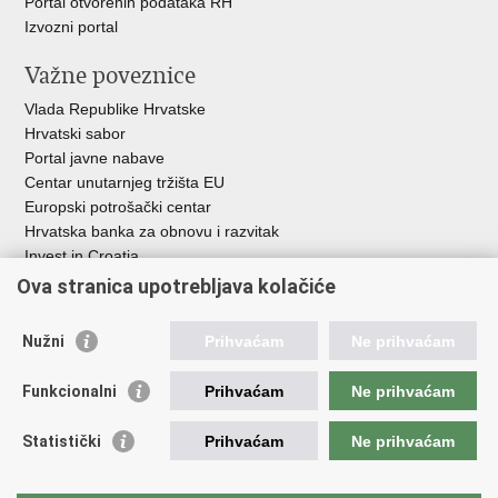
Portal otvorenih podataka RH
Izvozni portal
Važne poveznice
Vlada Republike Hrvatske
Hrvatski sabor
Portal javne nabave
Centar unutarnjeg tržišta EU
Europski potrošački centar
Hrvatska banka za obnovu i razvitak
Invest in Croatia
Europska banka za obnovu i razvoj
Ova stranica upotrebljava kolačiće
Strukturni i investicijski fondovi
Središnja agencija za financiranje i ugovaranje
Nužni
Prihvaćam
Ne prihvaćam
Institucije i javne ustanove u nadležnosti
Funkcionalni
Prihvaćam
Ne prihvaćam
Ministarstva
Agencija za ugljikovodike
Statistički
Prihvaćam
Ne prihvaćam
Hrvatska akreditacijska agencija
Hrvatski zavod za norme