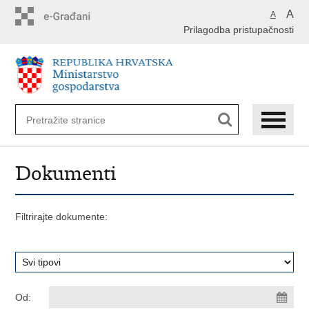
Preskoči
A
A
na
Prilagodba pristupačnosti
glavni
sadržaj
Dokumenti
Filtrirajte dokumente:
Od: