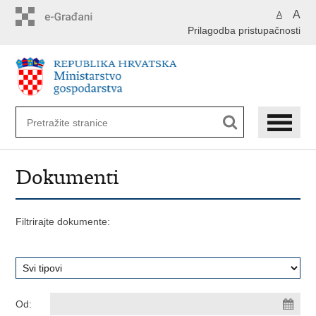
Preskoči
A
A
na
Prilagodba pristupačnosti
glavni
sadržaj
Dokumenti
Filtrirajte dokumente:
Od: