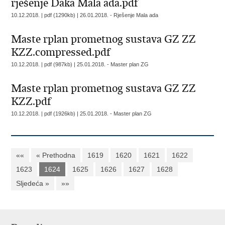
rješenje Daka Mala ada.pdf
10.12.2018. | pdf (1290kb) |
26.01.2018. - Rješenje Mala ada
Maste rplan prometnog sustava GZ ZZ
KZZ.compressed.pdf
10.12.2018. | pdf (987kb) |
25.01.2018. - Master plan ZG
Maste rplan prometnog sustava GZ ZZ
KZZ.pdf
10.12.2018. | pdf (1926kb) |
25.01.2018. - Master plan ZG
««
« Prethodna
1619
1620
1621
1622
1623
1624
1625
1626
1627
1628
Sljedeća »
»»