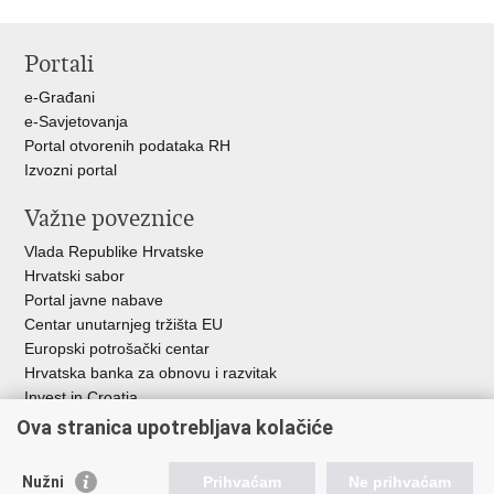
Portali
e-Građani
e-Savjetovanja
Portal otvorenih podataka RH
Izvozni portal
Važne poveznice
Vlada Republike Hrvatske
Hrvatski sabor
Portal javne nabave
Centar unutarnjeg tržišta EU
Europski potrošački centar
Hrvatska banka za obnovu i razvitak
Invest in Croatia
Europska banka za obnovu i razvoj
Ova stranica upotrebljava kolačiće
Strukturni i investicijski fondovi
Središnja agencija za financiranje i ugovaranje
Nužni
Prihvaćam
Ne prihvaćam