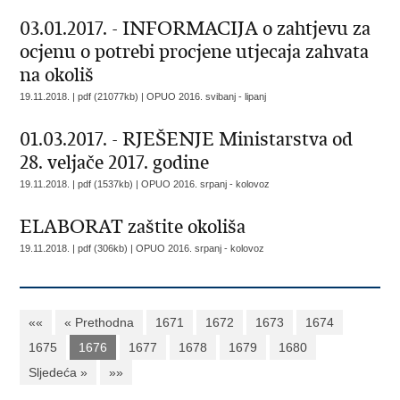
03.01.2017. - INFORMACIJA o zahtjevu za
ocjenu o potrebi procjene utjecaja zahvata
na okoliš
19.11.2018. | pdf (21077kb) |
OPUO 2016. svibanj - lipanj
01.03.2017. - RJEŠENJE Ministarstva od
28. veljače 2017. godine
19.11.2018. | pdf (1537kb) |
OPUO 2016. srpanj - kolovoz
ELABORAT zaštite okoliša
19.11.2018. | pdf (306kb) |
OPUO 2016. srpanj - kolovoz
««
« Prethodna
1671
1672
1673
1674
1675
1676
1677
1678
1679
1680
Sljedeća »
»»