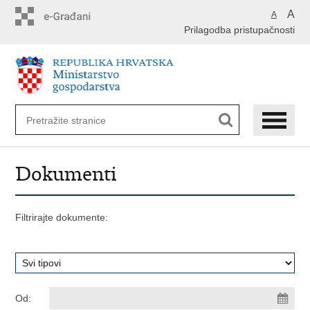
Preskoči
A
A
na
Prilagodba pristupačnosti
glavni
sadržaj
Dokumenti
Filtrirajte dokumente:
Od: