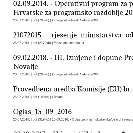
02.09.2014. - Operativni program za 
Hrvatske za programsko razdoblje 20
23.07.2018. | pdf (705kb) |
Ecological network Natura 2000
21072015_-_rjesenje_ministarstva_o
23.07.2018. | pdf (2770kb) |
Emissions into the air
09.02.2018. - III. Izmjene i dopune 
Novalje
23.07.2018. | pdf (205kb) |
Ecological network Natura 2000
Provedbena uredba Komisije (EU) br. 
23.07.2018. | pdf (190kb) |
Climate
Oglas_15_09_2016
23.07.2018. | pdf (319kb) |
15.09.2016. - Oglas za prijam službenika/ce u državnu 