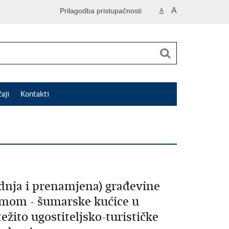
A
Prilagodba pristupačnosti
A
čaji
Kontakti
adnja i prenamjena) građevine
šumom - šumarske kućice u
žito ugostiteljsko-turističke