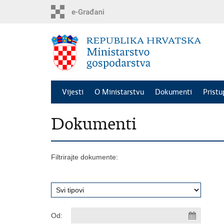
Preskoči
na
glavni
sadržaj
Vijesti
O Ministarstvu
Dokumenti
Pristu
Dokumenti
Filtrirajte dokumente:
Od: