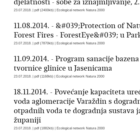
djelatnosti - sobe za iznajmljivanje, 2
23.07.2018. | pdf (2400kb) |
Ecological network Natura 2000
11.08.2014. - &#039;Protection of N
Forest Fires - ForestEye&#039; u Par
23.07.2018. | pdf (7870kb) |
Ecological network Natura 2000
11.09.2014. - Program sanacije bazena
tvornice glinice u Jasenicama
23.07.2018. | pdf (1168kb) |
Ecological network Natura 2000
18.11.2014. - Povećanje kapaciteta ur
voda aglomeracije Varaždin s dogradn
otpadnih voda te dogradnja sustava 
županiji
23.07.2018. | pdf (1882kb) |
Ecological network Natura 2000