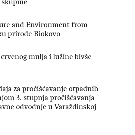
. skupine
ature and Environment from
ku prirode Biokovo
 crvenog mulja i lužine bivše
eđaja za pročišćavanje otpadnih
jom 3. stupnja pročišćavanja
javne odvodnje u Varaždinskoj