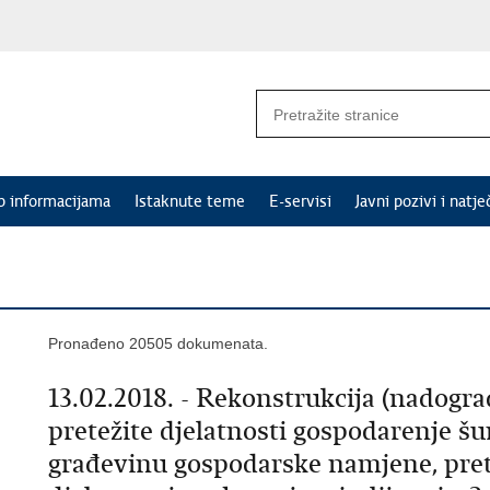
p informacijama
Istaknute teme
E-servisi
Javni pozivi i natje
Pronađeno 20505 dokumenata.
13.02.2018. - Rekonstrukcija (nadogr
pretežite djelatnosti gospodarenje 
građevinu gospodarske namjene, prete