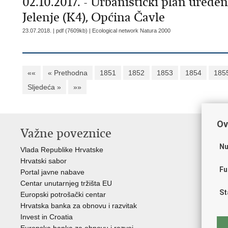
02.10.2017. - Urbanistički plan uređe
Jelenje (K4), Općina Čavle
23.07.2018. | pdf (7609kb) |
Ecological network Natura 2000
««
« Prethodna
1851
1852
1853
1854
185
Sljedeća »
»»
Ov
Važne poveznice
In
n
Nu
Vlada Republike Hrvatske
Hrvatski sabor
Age
Fu
Portal javne nabave
Hrv
Centar unutarnjeg tržišta EU
Hrv
St
Europski potrošački centar
Hrv
Hrvatska banka za obnovu i razvitak
inv
Invest in Croatia
Drž