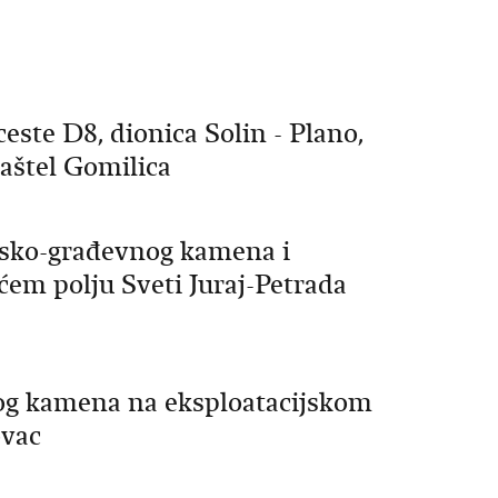
este D8, dionica Solin - Plano,
aštel Gomilica
onsko-građevnog kamena i
em polju Sveti Juraj-Petrada
nog kamena na eksploatacijskom
ovac