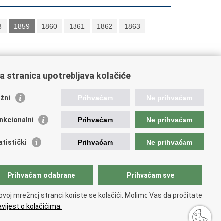
8
1859
1860
1861
1862
1863
a stranica upotrebljava kolačiće
stitucije i javne ustanove u
adležnosti Ministarstva
žni
Prihvaćam
Ne prihvaćam
ncija za ugljikovodike
nkcionalni
Prihvaćam
Ne prihvaćam
atska akreditacijska agencija
atski zavod za norme
atistički
Prihvaćam
Ne prihvaćam
atska agencija za malo gospodarstvo, inovacije i
esticije
avni zavod za mjeriteljstvo
Prihvaćam odabrane
Prihvaćam sve
ovoj mrežnoj stranci koriste se kolačići. Molimo Vas da pročitate
vijest o kolačićima.