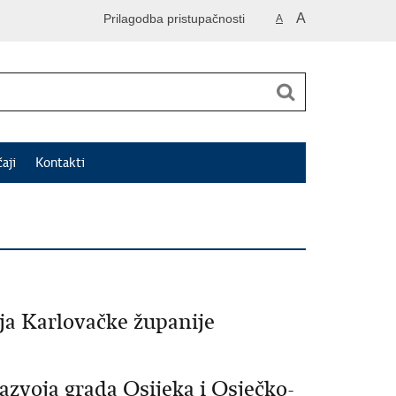
A
Prilagodba pristupačnosti
A
čaji
Kontakti
oja Karlovačke županije
azvoja grada Osijeka i Osječko-