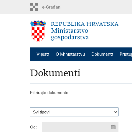
Preskoči
na
glavni
sadržaj
Vijesti
O Ministarstvu
Dokumenti
Pristu
Dokumenti
Filtrirajte dokumente:
Od: