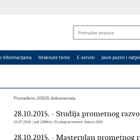
p informacijama
Istaknute teme
E-servisi
Javni pozivi i natje
Pronađeno 20505 dokumenata.
28.10.2015. - Studija prometnog razv
23.07.2018. | pdf (398kb) |
Ecological network Natura 2000
28.10.2015. - Masterplan prometnog r