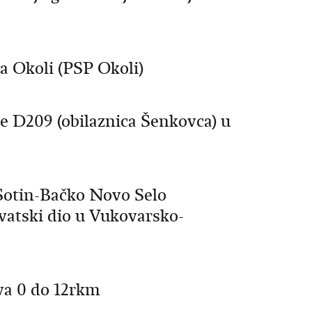
a Okoli (PSP Okoli)
te D209 (obilaznica Šenkovca) u
Sotin-Bačko Novo Selo
vatski dio u Vukovarsko-
ava 0 do 12rkm