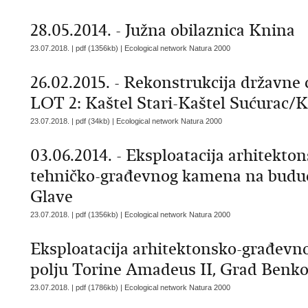
28.05.2014. - Južna obilaznica Knina
23.07.2018. | pdf (1356kb) |
Ecological network Natura 2000
26.02.2015. - Rekonstrukcija državne c
LOT 2: Kaštel Stari-Kaštel Sućurac/K
23.07.2018. | pdf (34kb) |
Ecological network Natura 2000
03.06.2014. - Eksploatacija arhitekt
tehničko-građevnog kamena na buduć
Glave
23.07.2018. | pdf (1356kb) |
Ecological network Natura 2000
Eksploatacija arhitektonsko-građev
polju Torine Amadeus II, Grad Benk
23.07.2018. | pdf (1786kb) |
Ecological network Natura 2000