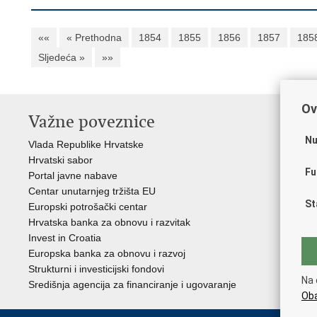
««
« Prethodna
1854
1855
1856
1857
185
Sljedeća »
»»
Ov
Važne poveznice
In
n
Nu
Vlada Republike Hrvatske
Hrvatski sabor
Age
Fu
Portal javne nabave
Hrv
Centar unutarnjeg tržišta EU
Hrv
St
Europski potrošački centar
Hrv
Hrvatska banka za obnovu i razvitak
inv
Invest in Croatia
Drž
Europska banka za obnovu i razvoj
Strukturni i investicijski fondovi
Na 
Središnja agencija za financiranje i ugovaranje
Oba