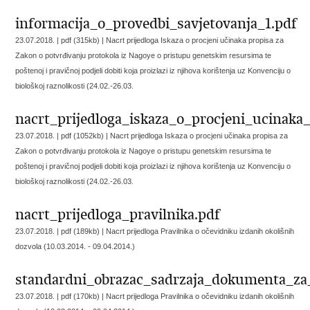
informacija_o_provedbi_savjetovanja_1.pdf
23.07.2018. | pdf (315kb) |
Nacrt prijedloga Iskaza o procjeni učinaka propisa za
Zakon o potvrđivanju protokola iz Nagoye o pristupu genetskim resursima te
poštenoj i pravičnoj podjeli dobiti koja proizlazi iz njihova korištenja uz Konvenciju o
biološkoj raznolikosti (24.02.-26.03.
nacrt_prijedloga_iskaza_o_procjeni_ucinaka
23.07.2018. | pdf (1052kb) |
Nacrt prijedloga Iskaza o procjeni učinaka propisa za
Zakon o potvrđivanju protokola iz Nagoye o pristupu genetskim resursima te
poštenoj i pravičnoj podjeli dobiti koja proizlazi iz njihova korištenja uz Konvenciju o
biološkoj raznolikosti (24.02.-26.03.
nacrt_prijedloga_pravilnika.pdf
23.07.2018. | pdf (189kb) |
Nacrt prijedloga Pravilnika o očevidniku izdanih okolišnih
dozvola (10.03.2014. - 09.04.2014.)
standardni_obrazac_sadrzaja_dokumenta_za_
23.07.2018. | pdf (170kb) |
Nacrt prijedloga Pravilnika o očevidniku izdanih okolišnih