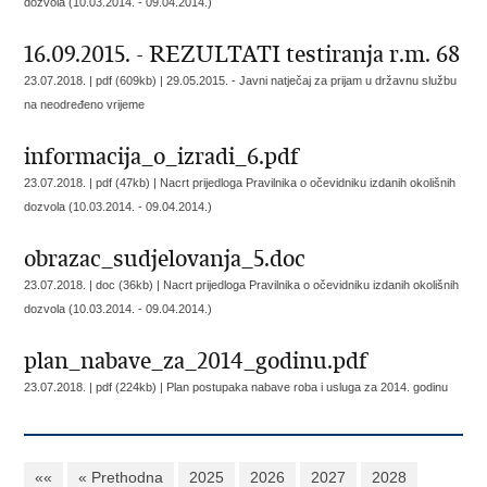
dozvola (10.03.2014. - 09.04.2014.)
16.09.2015. - REZULTATI testiranja r.m. 68
23.07.2018. | pdf (609kb) |
29.05.2015. - Javni natječaj za prijam u državnu službu
na neodređeno vrijeme
informacija_o_izradi_6.pdf
23.07.2018. | pdf (47kb) |
Nacrt prijedloga Pravilnika o očevidniku izdanih okolišnih
dozvola (10.03.2014. - 09.04.2014.)
obrazac_sudjelovanja_5.doc
23.07.2018. | doc (36kb) |
Nacrt prijedloga Pravilnika o očevidniku izdanih okolišnih
dozvola (10.03.2014. - 09.04.2014.)
plan_nabave_za_2014_godinu.pdf
23.07.2018. | pdf (224kb) |
Plan postupaka nabave roba i usluga za 2014. godinu
««
« Prethodna
2025
2026
2027
2028