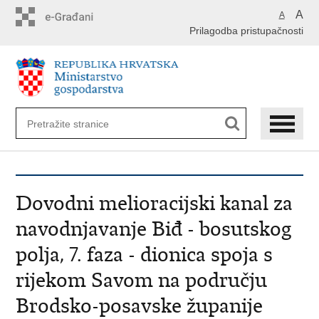
Preskoči
A
A
na
Prilagodba pristupačnosti
glavni
sadržaj
Dovodni melioracijski kanal za
navodnjavanje Biđ - bosutskog
polja, 7. faza - dionica spoja s
rijekom Savom na području
Brodsko-posavske županije