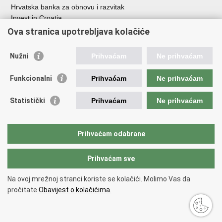
Hrvatska banka za obnovu i razvitak
Invest in Croatia
Europska banka za obnovu i razvoj
Ova stranica upotrebljava kolačiće
Strukturni i investicijski fondovi
Središnja agencija za financiranje i ugovaranje
Nužni
Prihvaćam
Ne prihvaćam
Institucije i javne ustanove u nadležnosti
Funkcionalni
Prihvaćam
Ne prihvaćam
Ministarstva
Agencija za ugljikovodike
Statistički
Prihvaćam
Ne prihvaćam
Hrvatska akreditacijska agencija
Hrvatski zavod za norme
Hrvatska agencija za malo gospodarstvo, inovacije i investicije
Prihvaćam odabrane
Državni zavod za mjeriteljstvo
Prihvaćam sve
Na ovoj mrežnoj stranci koriste se kolačići. Molimo Vas da
Povratak na vrh
pročitate
Obavijest o kolačićima.
Copyright © 2026 Ministarstvo gospodarstva /
Izjava o pristupačnosti
.