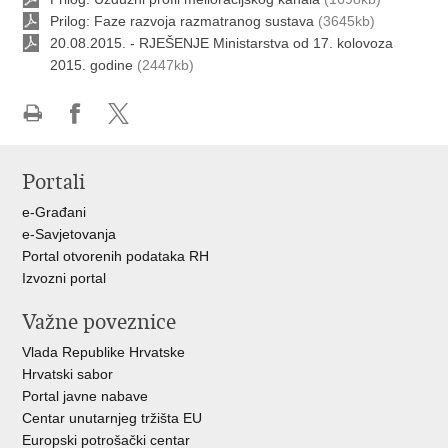
Prilog: Faze razvoja razmatranog sustava
(3645kb)
20.08.2015. - RJEŠENJE Ministarstva od 17. kolovoza
2015. godine
(2447kb)
Ispiši
Podijeli
Podijeli
stranicu
na
na
Portali
Facebooku
X-
u
e-Građani
e-Savjetovanja
Portal otvorenih podataka RH
Izvozni portal
Važne poveznice
Vlada Republike Hrvatske
Hrvatski sabor
Portal javne nabave
Centar unutarnjeg tržišta EU
Europski potrošački centar