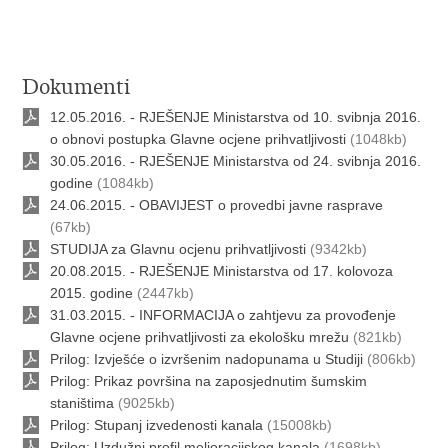
Dokumenti
12.05.2016. - RJEŠENJE Ministarstva od 10. svibnja 2016.
o obnovi postupka Glavne ocjene prihvatljivosti
(1048kb)
30.05.2016. - RJEŠENJE Ministarstva od 24. svibnja 2016.
godine
(1084kb)
24.06.2015. - OBAVIJEST o provedbi javne rasprave
(67kb)
STUDIJA za Glavnu ocjenu prihvatljivosti
(9342kb)
20.08.2015. - RJEŠENJE Ministarstva od 17. kolovoza
2015. godine
(2447kb)
31.03.2015. - INFORMACIJA o zahtjevu za provođenje
Glavne ocjene prihvatljivosti za ekološku mrežu
(821kb)
Prilog: Izvješće o izvršenim nadopunama u Studiji
(806kb)
Prilog: Prikaz površina na zaposjednutim šumskim
staništima
(9025kb)
Prilog: Stupanj izvedenosti kanala
(15008kb)
Prilog: Uzdužni profil melioracijskog kanala
(1698kb)