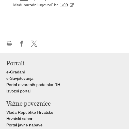
Međunarodni ugovori' br.
1/09
.
Ispiši
Podijeli
Podijeli
stranicu
na
na
Portali
Facebooku
X-
u
e-Građani
e-Savjetovanja
Portal otvorenih podataka RH
Izvozni portal
Važne poveznice
Vlada Republike Hrvatske
Hrvatski sabor
Portal javne nabave