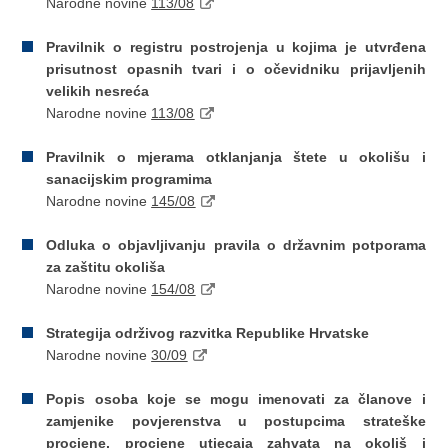
Narodne novine
113/08
Pravilnik o registru postrojenja u kojima je utvrđena
prisutnost opasnih tvari i o očevidniku prijavljenih
velikih nesreća
Narodne novine
113/08
Pravilnik o mjerama otklanjanja štete u okolišu i
sanacijskim programima
Narodne novine
145/08
Odluka o objavljivanju pravila o državnim potporama
za zaštitu okoliša
Narodne novine
154/08
Strategija održivog razvitka Republike Hrvatske
Narodne novine
30/09
Popis osoba koje se mogu imenovati za članove i
zamjenike povjerenstva u postupcima strateške
procjene, procjene utjecaja zahvata na okoliš i