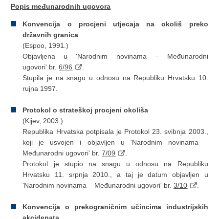
Popis međunarodnih ugovora
Konvencija o procjeni utjecaja na okoliš preko
državnih granica
(Espoo, 1991.)
Objavljena u 'Narodnim novinama – Međunarodni
ugovori' br.
6/96
.
Stupila je na snagu u odnosu na Republiku Hrvatsku 10.
rujna 1997.
Protokol o strateškoj procjeni okoliša
(Kijev, 2003.)
Republika Hrvatska potpisala je Protokol 23. svibnja 2003.,
koji je usvojen i objavljen u 'Narodnim novinama –
Međunarodni ugovori' br.
7/09
.
Protokol je stupio na snagu u odnosu na Republiku
Hrvatsku 11. srpnja 2010., a taj je datum objavljen u
'Narodnim novinama – Međunarodni ugovori' br.
3/10
.
Konvencija o prekograničnim učincima industrijskih
akcidenata