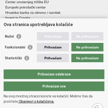
Centar unutarnjeg tržišta EU
Europski potrošački centar
Hrvatska banka za obnovu i razvitak
Invest in Croatia
Europska banka za obnovu i razvoj
Ova stranica upotrebljava kolačiće
Strukturni i investicijski fondovi
Središnja agencija za financiranje i ugovaranje
Nužni
Prihvaćam
Ne prihvaćam
Institucije i javne ustanove u nadležnosti
Funkcionalni
Prihvaćam
Ne prihvaćam
Ministarstva
Agencija za ugljikovodike
Statistički
Prihvaćam
Ne prihvaćam
Hrvatska akreditacijska agencija
Hrvatski zavod za norme
Hrvatska agencija za malo gospodarstvo, inovacije i investicije
Prihvaćam odabrane
Državni zavod za mjeriteljstvo
Prihvaćam sve
Na ovoj mrežnoj stranci koriste se kolačići. Molimo Vas da
Povratak na vrh
pročitate
Obavijest o kolačićima.
Copyright © 2026 Ministarstvo gospodarstva /
Izjava o pristupačnosti
.