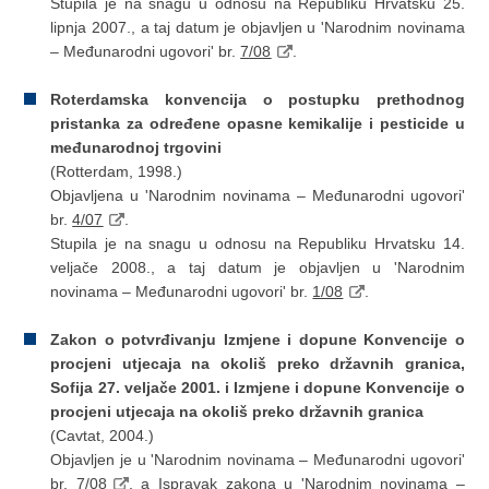
Stupila je na snagu u odnosu na Republiku Hrvatsku 25.
lipnja 2007., a taj datum je objavljen u 'Narodnim novinama
– Međunarodni ugovori' br.
7/08
.
Roterdamska konvencija o postupku prethodnog
pristanka za određene opasne kemikalije i pesticide u
međunarodnoj trgovini
(Rotterdam, 1998.)
Objavljena u 'Narodnim novinama – Međunarodni ugovori'
br.
4/07
.
Stupila je na snagu u odnosu na Republiku Hrvatsku 14.
veljače 2008., a taj datum je objavljen u 'Narodnim
novinama – Međunarodni ugovori' br.
1/08
.
Zakon o potvrđivanju Izmjene i dopune Konvencije o
procjeni utjecaja na okoliš preko državnih granica,
Sofija 27. veljače 2001. i Izmjene i dopune Konvencije o
procjeni utjecaja na okoliš preko državnih granica
(Cavtat, 2004.)
Objavljen je u 'Narodnim novinama – Međunarodni ugovori'
br.
7/08
, a Ispravak zakona u 'Narodnim novinama –