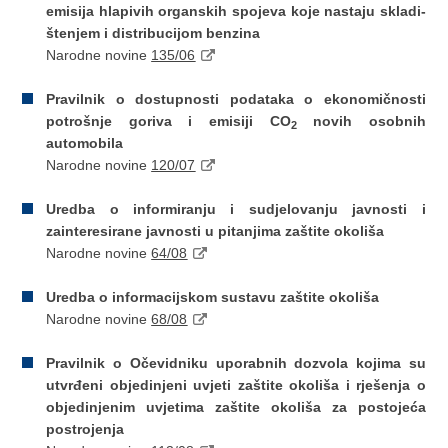
emi­sija hlapivih organskih spojeva koje nastaju skladi­
štenjem i distribucijom benzina
Narodne novine
135/06
Pravilnik o dostupnosti podataka o ekonomičnosti
potrošnje goriva i emisiji CO
novih osobnih
2
automobila
Narodne novine
120/07
Uredba o informiranju i sudjelovanju javnosti i
zainteresirane javnosti u pitanjima zaštite okoliša
Narodne novine
64/08
Uredba o informacijskom sustavu zaštite okoliša
Narodne novine
68/08
Pravilnik o Očevidniku uporabnih dozvola kojima su
utvrđeni objedinjeni uvjeti zaštite okoliša i rješenja o
objedinjenim uvjetima zaštite okoliša za postojeća
postrojenja