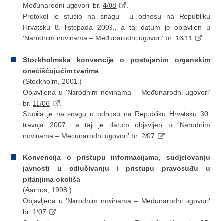
Međunarodni ugovori' br.
4/08
.
Protokol je stupio na snagu u odnosu na Republiku
Hrvatsku 8. listopada 2009., a taj datum je objavljen u
'Narodnim novinama – Međunarodni ugovori' br.
13/11
.
Stockholmska konvencija o postojanim organskim
onečišćujućim tvarima
(Stockholm, 2001.)
Objavljena u 'Narodnim novinama – Međunarodni ugovori'
br.
11/06
.
Stupila je na snagu u odnosu na Republiku Hrvatsku 30.
travnja 2007., a taj je datum objavljen u 'Narodnim
novinama – Međunarodni ugovori' br.
2/07
.
Konvencija o pristupu informacijama, sudjelovanju
javnosti u odlučivanju i pristupu pravosuđu u
pitanjima okoliša
(Aarhus, 1998.)
Objavljena u 'Narodnim novinama – Međunarodni ugovori'
br.
1/07
.