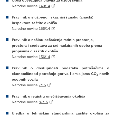
Opća obvezujuća pravila za uzgoj svinja
Narodne novine
140/14
Pravilnik o službenoj iskaznici i znaku (znački)
inspektora zaštite okoliša
Narodne novine
156/14
Pravilnik o načinu pečaćenja radnih prostorija,
prostora i sredstava za rad nadziranih osoba prema
propisima o zaštiti okoliša
Narodne novine
156/14
Pravilnik o dostupnosti podataka potrošačima o
ekonomičnosti potrošnje goriva i emisijama CO
novih
2
osobnih vozila
Narodne novine
7/15
Pravilnik o registru onečišćavanja okoliša
Narodne novine
87/15
Uredba o tehničkim standardima zaštite okoliša za