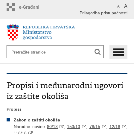
Preskoči
A
A
na
Prilagodba pristupačnosti
glavni
sadržaj
Propisi i međunarodni ugovori
iz zaštite okoliša
Propisi
Zakon o zaštiti okoliša
Narodne novine
80/13
,
153/13
,
78/15
,
12/18
,
118/18