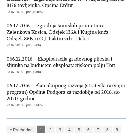
8176 tovljenika, Općina Erdut
23.07.2018. | pdf (454kb)
06.12.2016. - Izgradnja šumskih prometnica
Zelenkova Kosica, Odsjek 136A i Kugina kuća,
Odsjek 86B, u G.J. Laktin vrh - Dabri
23.07.2018. | pdf (67kb)
066.12.2016. - Eksploatacija građevnog pijeska i
šljunka na budućem eksploatacijskom polju Tori
23.07.2018. | pdf (44kb)
06.12.2016. - Plan ukupnog razvoja (strateški razvojni
program) Općine Podgora za razdoblje od 2016. do
2020. godine
23.07.2018. | pdf (356kb)
« Prethodna
1
2
3
4
5
6
7
8
9