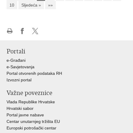
10
Sljedeća »
»»
Ispiši
Podijeli
Podijeli
stranicu
na
na
Portali
Facebooku
X-
u
e-Građani
e-Savjetovanja
Portal otvorenih podataka RH
Izvozni portal
Važne poveznice
Vlada Republike Hrvatske
Hrvatski sabor
Portal javne nabave
Centar unutarnjeg tržišta EU
Europski potrošački centar