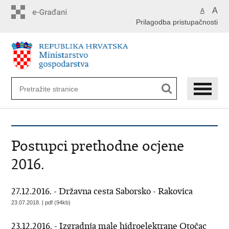
Preskoči
A
A
na
Prilagodba pristupačnosti
glavni
sadržaj
Postupci prethodne ocjene
2016.
27.12.2016. - Državna cesta Saborsko - Rakovica
23.07.2018. | pdf (94kb)
23.12.2016. - Izgradnja male hidroelektrane Otočac