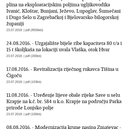
plina na eksploatacijskim poljima ugljikovodika
Ivanić, Kloštar, Bunjani, Ježevo, Lupoglav, Šumečani
i Dugo Selo u Zagrebačkoj i Bjelovarsko-bilogorskoj
županiji
23.07.2018. | pdf (8556kb)
24.08.2016. - Uzgajalište bijele ribe kapaciteta 80 t/a i
15 t školjkaša na lokaciji uvala Vlaška, otok Hvar
23.07.2018. | pdf (200kb)
17.08.2016. - Revitalizacija riječnog rukavca Tišina u
Čigoču
23.07.2018. | pdf (103kb)
11.08.2016. - Uređenje lijeve obale rijeke Save u selu
Krapje na k.č. br. 584 u k.o. Krapje na području Parka
prirode Lonjsko polje
23.07.2018. | pdf (100kb)
08.08.2016. - Modernizacija krune nasipa Zmajevac -