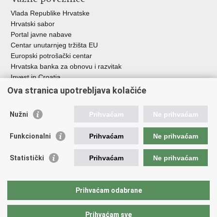
Vlada Republike Hrvatske
Hrvatski sabor
Portal javne nabave
Centar unutarnjeg tržišta EU
Europski potrošački centar
Hrvatska banka za obnovu i razvitak
Invest in Croatia
Europska banka za obnovu i razvoj
Ova stranica upotrebljava kolačiće
Strukturni i investicijski fondovi
Središnja agencija za financiranje i ugovaranje
Nužni
Prihvaćam
Ne prihvaćam
Institucije i javne ustanove u nadležnosti
Funkcionalni
Prihvaćam
Ne prihvaćam
Ministarstva
Agencija za ugljikovodike
Statistički
Prihvaćam
Ne prihvaćam
Hrvatska akreditacijska agencija
Hrvatski zavod za norme
Hrvatska agencija za malo gospodarstvo, inovacije i investicije
Prihvaćam odabrane
Državni zavod za mjeriteljstvo
Prihvaćam sve