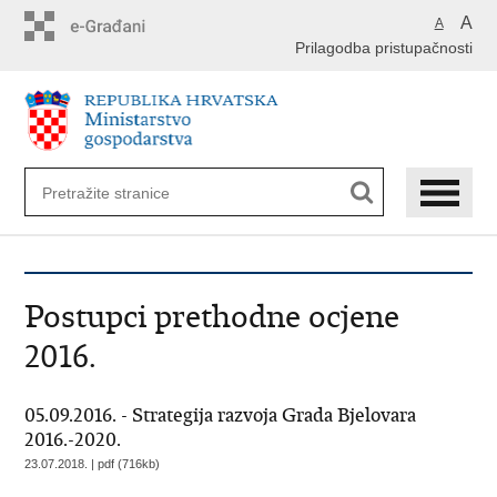
Preskoči
A
A
na
Prilagodba pristupačnosti
glavni
sadržaj
Postupci prethodne ocjene
2016.
05.09.2016. - Strategija razvoja Grada Bjelovara
2016.-2020.
23.07.2018. | pdf (716kb)