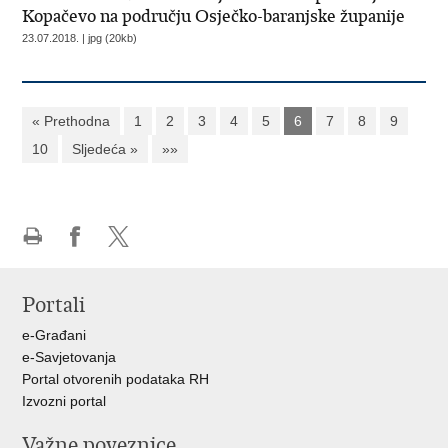
Kopačevo na području Osječko-baranjske županije
23.07.2018. | jpg (20kb)
« Prethodna
1
2
3
4
5
6
7
8
9
10
Sljedeća »
»»
Ispiši
Podijeli
Podijeli
stranicu
na
na
Portali
Facebooku
X-
u
e-Građani
e-Savjetovanja
Portal otvorenih podataka RH
Izvozni portal
Važne poveznice