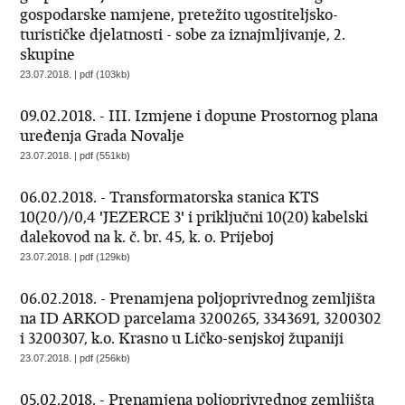
gospodarske namjene, pretežito ugostiteljsko-
turističke djelatnosti - sobe za iznajmljivanje, 2.
skupine
23.07.2018. | pdf (103kb)
09.02.2018. - III. Izmjene i dopune Prostornog plana
uređenja Grada Novalje
23.07.2018. | pdf (551kb)
06.02.2018. - Transformatorska stanica KTS
10(20/)/0,4 'JEZERCE 3' i priključni 10(20) kabelski
dalekovod na k. č. br. 45, k. o. Prijeboj
23.07.2018. | pdf (129kb)
06.02.2018. - Prenamjena poljoprivrednog zemljišta
na ID ARKOD parcelama 3200265, 3343691, 3200302
i 3200307, k.o. Krasno u Ličko-senjskoj županiji
23.07.2018. | pdf (256kb)
05.02.2018. - Prenamjena poljoprivrednog zemljišta