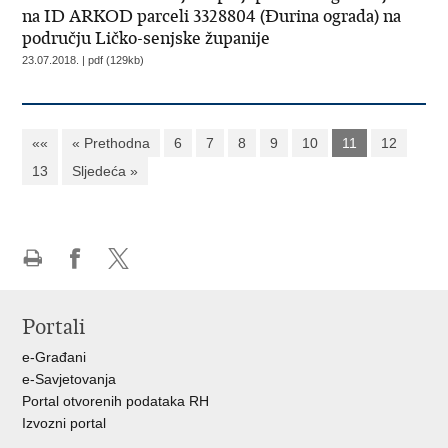
na ID ARKOD parceli 3328804 (Đurina ograda) na
području Ličko-senjske županije
23.07.2018. | pdf (129kb)
««
« Prethodna
6
7
8
9
10
11
12
13
Sljedeća »
Ispiši
Podijeli
Podijeli
stranicu
na
na
Portali
Facebooku
X-
u
e-Građani
e-Savjetovanja
Portal otvorenih podataka RH
Izvozni portal