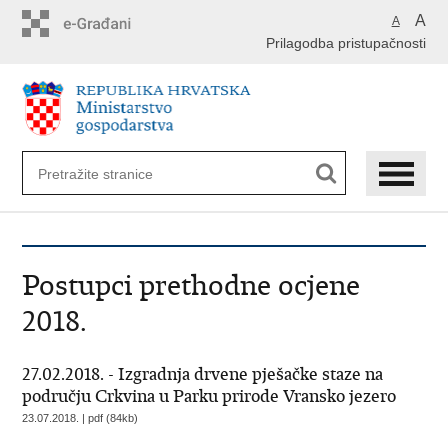
Preskoči
A
A
na
Prilagodba pristupačnosti
glavni
sadržaj
Postupci prethodne ocjene
2018.
27.02.2018. - Izgradnja drvene pješačke staze na
području Crkvina u Parku prirode Vransko jezero
23.07.2018. | pdf (84kb)