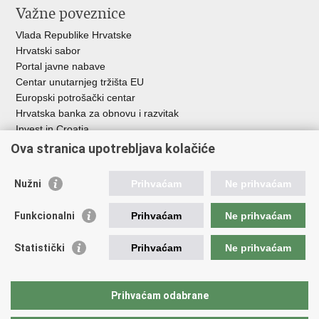
Važne poveznice
Vlada Republike Hrvatske
Hrvatski sabor
Portal javne nabave
Centar unutarnjeg tržišta EU
Europski potrošački centar
Hrvatska banka za obnovu i razvitak
Invest in Croatia
Europska banka za obnovu i razvoj
Ova stranica upotrebljava kolačiće
Strukturni i investicijski fondovi
Središnja agencija za financiranje i ugovaranje
Nužni
Prihvaćam
Ne prihvaćam
Institucije i javne ustanove u nadležnosti
Funkcionalni
Prihvaćam
Ne prihvaćam
Ministarstva
Agencija za ugljikovodike
Statistički
Prihvaćam
Ne prihvaćam
Hrvatska akreditacijska agencija
Hrvatski zavod za norme
Hrvatska agencija za malo gospodarstvo, inovacije i investicije
Prihvaćam odabrane
Državni zavod za mjeriteljstvo