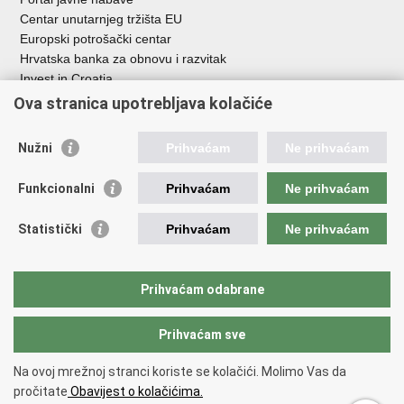
Centar unutarnjeg tržišta EU
Europski potrošački centar
Hrvatska banka za obnovu i razvitak
Invest in Croatia
Europska banka za obnovu i razvoj
Ova stranica upotrebljava kolačiće
Strukturni i investicijski fondovi
Središnja agencija za financiranje i ugovaranje
Nužni
Prihvaćam
Ne prihvaćam
Institucije i javne ustanove u nadležnosti
Funkcionalni
Prihvaćam
Ne prihvaćam
Ministarstva
Agencija za ugljikovodike
Statistički
Prihvaćam
Ne prihvaćam
Hrvatska akreditacijska agencija
Hrvatski zavod za norme
Hrvatska agencija za malo gospodarstvo, inovacije i investicije
Prihvaćam odabrane
Državni zavod za mjeriteljstvo
Prihvaćam sve
Na ovoj mrežnoj stranci koriste se kolačići. Molimo Vas da
Povratak na vrh
pročitate
Obavijest o kolačićima.
Copyright © 2026 Ministarstvo gospodarstva /
Izjava o pristupačnosti
.