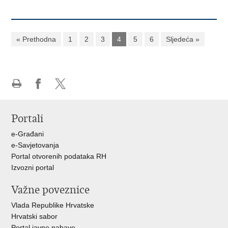
« Prethodna
1
2
3
4
5
6
Sljedeća »
Ispiši
Podijeli
Podijeli
stranicu
na
na
Portali
Facebooku
X-
u
e-Građani
e-Savjetovanja
Portal otvorenih podataka RH
Izvozni portal
Važne poveznice
Vlada Republike Hrvatske
Hrvatski sabor
Portal javne nabave