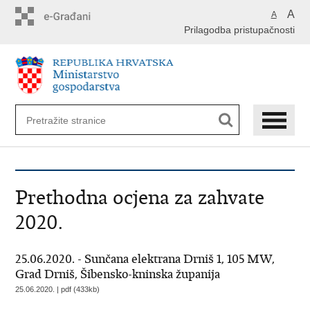
Preskoči
A
A
na
Prilagodba pristupačnosti
glavni
sadržaj
Prethodna ocjena za zahvate
2020.
25.06.2020. - Sunčana elektrana Drniš 1, 105 MW,
Grad Drniš, Šibensko-kninska županija
25.06.2020. | pdf (433kb)