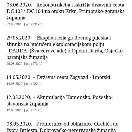
03.06.2020. - Rekonstrukcija raskrižja državnih cesta
DC 102 i DC 104 na otoku Krku, Primorsko-goranska
županija
03.06.2020. | pdf (231kb)
29.05.2020. – Eksploatacija građevnog pijeska i
šljunka na budućem eksploatacijskom polju
„DARDA“ (Švajcerove ade) u Općini Darda, Osječko-
baranjska županija
29.05.2020. | pdf (273kb)
14.05.2020. – Državna cesta Zagvozd - Imotski
14.05.2020. | pdf (222kb)
12.05.2020. – Akumulacija Kamensko, Požeško-
slavonska županija
12.05.2020. | pdf (377kb)
08.05.2020. - Prometnica od obilaznice Orebića do
čvora Brijesta, Dubrovačko-neretvanska županija