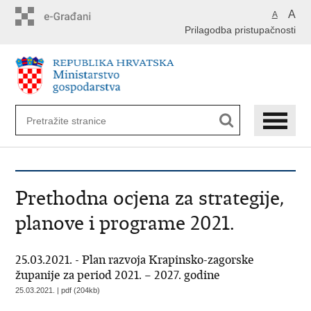
Preskoči
A
A
na
Prilagodba pristupačnosti
glavni
sadržaj
Prethodna ocjena za strategije,
planove i programe 2021.
25.03.2021. - Plan razvoja Krapinsko-zagorske
županije za period 2021. – 2027. godine
25.03.2021. | pdf (204kb)