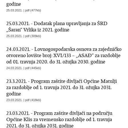
godine
25.03.2021. | pdf (477kb)
25.03.2021. - Dodatak plana upravljanja za ŠRD
„Šaran“ Vrlika iz 2021. godine
25.03.2021. | pdf (309kb)
24.03.2021. - Lovnogospodarska osnova za zajedničko
otvoreno lovište broj: XVI/133 – „ASAĐ“ za razdoblje
od 01. travnja 2020. do 31. ožujka 2030. godine
24.03.2021. | pdf (445kb)
23.3.2021. - Program zaštite divljači Općine Matulji
za razdoblje od 1. travnja 2021. do 31. ožujka 2031.
godine
23.03.2021. | pdf (418kb)
23.03.2021. - Program zaštite divljači na području
Općine Klis za vremensko razdoblje od 1. travnja
2021. do 31. ožujka 2031. godine