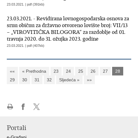
23.03.2021. | pdf (391kb)
23.03.2021. - Revidirana lovnogospodarska osnova za
srnu običnu za državno otvoreno lovište broj: VII/13
– „VIROVITIČKA BILOGORA“ za razdoblje od 01.
travnja 2020. do 31. ožujka 2023. godine
23.03.2021. | pdf (407kb)
««
« Prethodna
23
24
25
26
27
28
29
30
31
32
Sljedeća »
»»
Ispiši
Podijeli
Podijeli
stranicu
na
na
Portali
Facebooku
X-
u
e-Građani