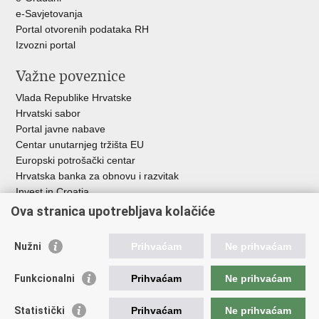
e-Savjetovanja
Portal otvorenih podataka RH
Izvozni portal
Važne poveznice
Vlada Republike Hrvatske
Hrvatski sabor
Portal javne nabave
Centar unutarnjeg tržišta EU
Europski potrošački centar
Hrvatska banka za obnovu i razvitak
Invest in Croatia
Europska banka za obnovu i razvoj
Ova stranica upotrebljava kolačiće
Strukturni i investicijski fondovi
Središnja agencija za financiranje i ugovaranje
Nužni
Prihvaćam
Ne prihvaćam
Institucije i javne ustanove u nadležnosti
Funkcionalni
Prihvaćam
Ne prihvaćam
Ministarstva
Agencija za ugljikovodike
Statistički
Prihvaćam
Ne prihvaćam