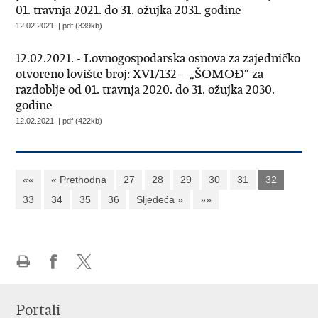
01. travnja 2021. do 31. ožujka 2031. godine
12.02.2021. | pdf (339kb)
12.02.2021. - Lovnogospodarska osnova za zajedničko
otvoreno lovište broj: XVI/132 – „ŠOMOĐ“ za
razdoblje od 01. travnja 2020. do 31. ožujka 2030.
godine
12.02.2021. | pdf (422kb)
««
« Prethodna
27
28
29
30
31
32
33
34
35
36
Sljedeća »
»»
Ispiši
Podijeli
Podijeli
stranicu
na
na
Portali
Facebooku
X-