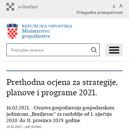
Preskoči
A
A
na
Prilagodba pristupačnosti
glavni
sadržaj
Prethodna ocjena za strategije,
planove i programe 2021.
16.02.2021. - Osnova gospodarenja gospodarskom
jedinicom „Bosiljevac“ za razdoblje od 1. siječnja
2020. do 31. prosinca 2029. godine
16.02.2021. | pdf (514kb)