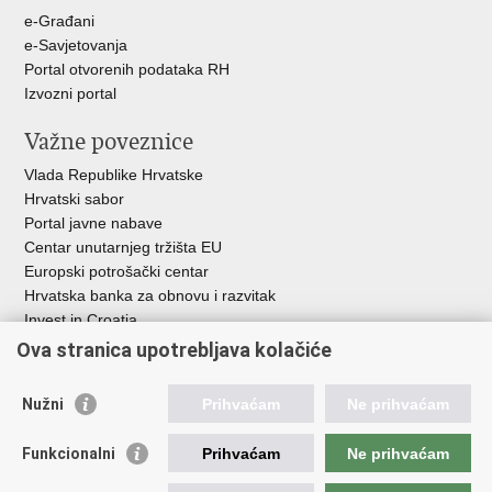
u
e-Građani
e-Savjetovanja
Portal otvorenih podataka RH
Izvozni portal
Važne poveznice
Vlada Republike Hrvatske
Hrvatski sabor
Portal javne nabave
Centar unutarnjeg tržišta EU
Europski potrošački centar
Hrvatska banka za obnovu i razvitak
Invest in Croatia
Europska banka za obnovu i razvoj
Ova stranica upotrebljava kolačiće
Strukturni i investicijski fondovi
Središnja agencija za financiranje i ugovaranje
Nužni
Prihvaćam
Ne prihvaćam
Institucije i javne ustanove u nadležnosti
Funkcionalni
Prihvaćam
Ne prihvaćam
Ministarstva