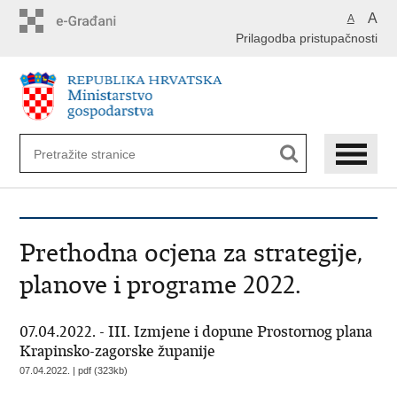
Preskoči
A
A
na
Prilagodba pristupačnosti
glavni
sadržaj
Prethodna ocjena za strategije,
planove i programe 2022.
07.04.2022. - III. Izmjene i dopune Prostornog plana
Krapinsko-zagorske županije
07.04.2022. | pdf (323kb)