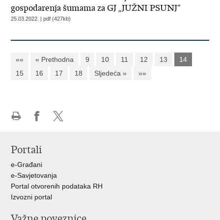
gospodarenja šumama za GJ „JUŽNI PSUNJ“
25.03.2022. | pdf (427kb)
««
« Prethodna
9
10
11
12
13
14
15
16
17
18
Sljedeća »
»»
Ispiši
Podijeli
Podijeli
stranicu
na
na
Portali
Facebooku
X-
u
e-Građani
e-Savjetovanja
Portal otvorenih podataka RH
Izvozni portal
Važne poveznice