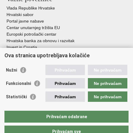
Vlada Republike Hrvatske
Hrvatski sabor
Portal javne nabave
Centar unutarnjeg tržišta EU
Europski potrošački centar
Hrvatska banka za obnovu i razvitak
Invest in Croatia
Europska banka za obnovu i razvoj
Ova stranica upotrebljava kolačiće
Strukturni i investicijski fondovi
Središnja agencija za financiranje i ugovaranje
Nužni
Prihvaćam
Ne prihvaćam
Institucije i javne ustanove u nadležnosti
Funkcionalni
Prihvaćam
Ne prihvaćam
Ministarstva
Agencija za ugljikovodike
Statistički
Prihvaćam
Ne prihvaćam
Hrvatska akreditacijska agencija
Hrvatski zavod za norme
Hrvatska agencija za malo gospodarstvo, inovacije i investicije
Prihvaćam odabrane
Državni zavod za mjeriteljstvo
Prihvaćam sve