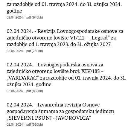
za razdoblje od 01. travnja 2024. do 31. ožujka 2034.
godine
02.04.2024. | pdf (948kb)
02.04.2024. - Revizija Lovnogospodarske osnove za
zajedničko otvoreno lovište VI/111 – „Legrad“ za
razdoblje od 1. travnja 2023. do 31. ožujka 2027.
02.04.2024. | pdf (760kb)
02.04.2024. - Lovnogospodarska osnova za
zajedničko otvoreno lovište broj: XIV/185 –
„VARDARAC“ za razdoblje od 01. travnja 2024. do 31.
ožujka 2034. godine
02.04.2024. | pdf (866kb)
02.04.2024. - Izvanredna revizija Osnove
gospodarenja šumama za gospodarsku jedinicu
„SJEVERNI PSUNJ - JAVOROVICA“
02.04.2024. | pdf (510kb)