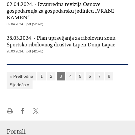
02.04.2024. - Izvanredna revizija Osnove
gospodarenja za gospodarsku jedinicu „VRANI
KAMEN“
02.04.2024. | pdf (528kb)
28.03.2024. - Plan upravljanja za ribolovnu zonu
Športsko ribolovnog društva Lipen Donji Lapac
28.03.2024. | pdf (425kb)
« Prethodna
1
2
3
4
5
6
7
8
Sljedeća »
Ispiši
Podijeli
Podijeli
stranicu
na
na
Portali
Facebooku
X-