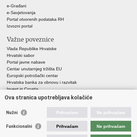
u
e-Građani
e-Savjetovanja
Portal otvorenih podataka RH
Izvozni portal
Važne poveznice
Vlada Republike Hrvatske
Hrvatski sabor
Portal javne nabave
Centar unutarnjeg tržišta EU
Europski potrošački centar
Hrvatska banka za obnovu i razvitak
Invest in Croatia
Europska banka za obnovu i razvoj
Ova stranica upotrebljava kolačiće
Strukturni i investicijski fondovi
Središnja agencija za financiranje i ugovaranje
Nužni
Prihvaćam
Ne prihvaćam
Institucije i javne ustanove u nadležnosti
Funkcionalni
Prihvaćam
Ne prihvaćam
Ministarstva