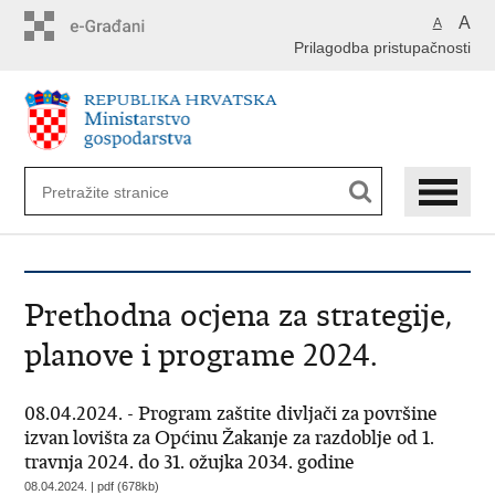
Preskoči
A
A
na
Prilagodba pristupačnosti
glavni
sadržaj
Prethodna ocjena za strategije,
planove i programe 2024.
08.04.2024. - Program zaštite divljači za površine
izvan lovišta za Općinu Žakanje za razdoblje od 1.
travnja 2024. do 31. ožujka 2034. godine
08.04.2024. | pdf (678kb)