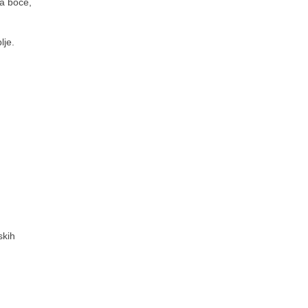
za boce,
lje.
skih