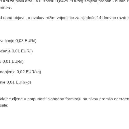
 EUR/l za plavi dizel, a u iznosu 0,8429 EUR/kg smjesa propan - butan 
mnike.
dana objave, a ovakav režim vrijedit će za sljedeće 14 dnevno razdob
ovećanje 0,03 EUR/l)
ećanje 0,01 EUR/l)
e 0,01 EUR/l)
manjenje 0,02 EUR/kg)
nje 0,01 EUR/kg)
ajne cijene u potpunosti slobodno formiraju na nivou premija energet
sile: