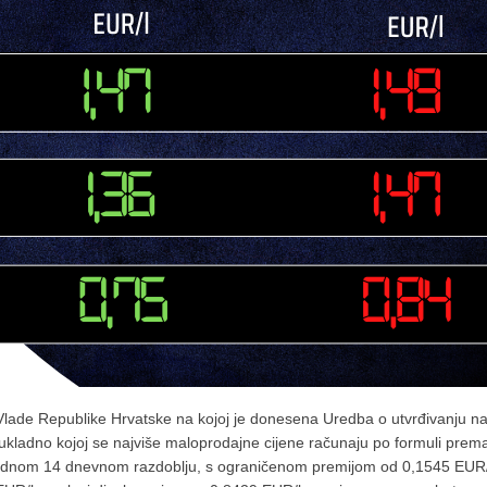
Vlade Republike Hrvatske na kojoj je donesena Uredba o utvrđivanju naj
sukladno kojoj se najviše maloprodajne cijene računaju po formuli prem
ethodnom 14 dnevnom razdoblju, s ograničenom premijom od 0,1545 EUR/