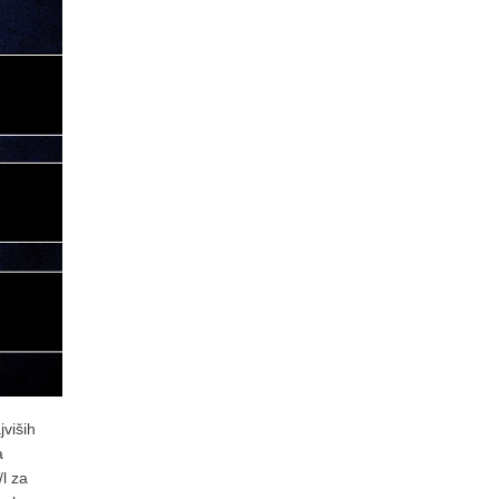
viših
a
l za