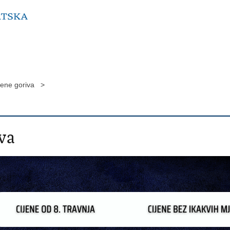
jene goriva >
va