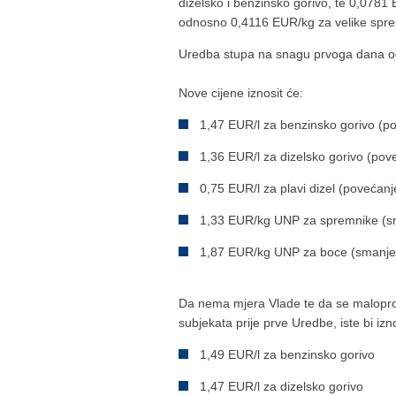
dizelsko i benzinsko gorivo, te 0,0781
odnosno 0,4116 EUR/kg za velike spre
Uredba stupa na snagu prvoga dana od 
Nove cijene iznosit će:
1,47 EUR/l za benzinsko gorivo (p
1,36 EUR/l za dizelsko gorivo (pov
0,75 EUR/l za plavi dizel (povećanj
1,33 EUR/kg UNP za spremnike (s
1,87 EUR/kg UNP za boce (smanje
Da nema mjera Vlade te da se maloprod
subjekata prije prve Uredbe, iste bi izno
1,49 EUR/l za benzinsko gorivo
1,47 EUR/l za dizelsko gorivo