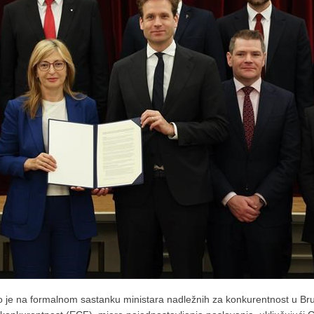
 je na formalnom sastanku ministara nadležnih za konkurentnost u Bru