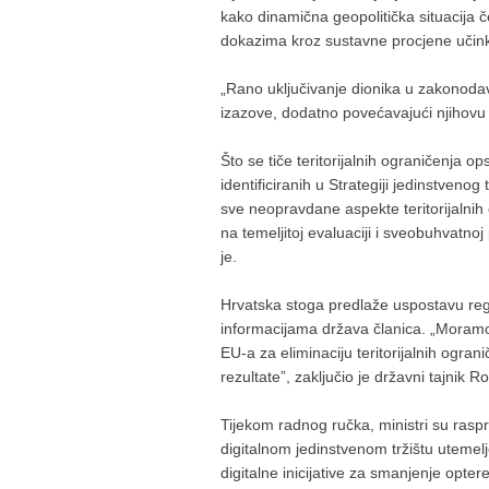
kako dinamična geopolitička situacija č
dokazima kroz sustavne procjene učink
„Rano uključivanje dionika u zakonodav
izazove, dodatno povećavajući njihovu 
Što se tiče teritorijalnih ograničenja o
identificiranih u Strategiji jedinstveno
sve neopravdane aspekte teritorijalnih 
na temeljitoj evaluaciji i sveobuhvatn
je.
Hrvatska stoga predlaže uspostavu regi
informacijama država članica. „Moramo 
EU-a za eliminaciju teritorijalnih ogran
rezultate”, zaključio je državni tajnik 
Tijekom radnog ručka, ministri su raspr
digitalnom jedinstvenom tržištu utemel
digitalne inicijative za smanjenje opte