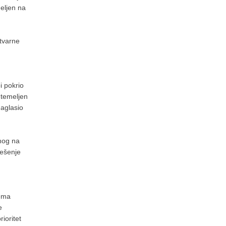
meljen na
stvarne
i pokrio
 temeljen
naglasio
enog na
ješenje
rema
e
ioritet