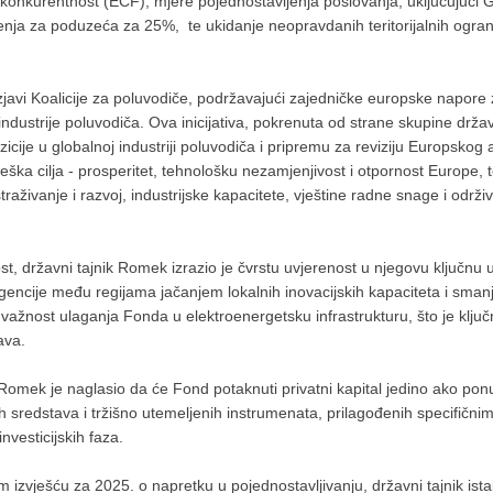
konkurentnost (ECF), mjere pojednostavljenja poslovanja, uključujući 
enja za poduzeća za 25%, te ukidanje neopravdanih teritorijalnih ogran
Izjavi Koalicije za poluvodiče, podržavajući zajedničke europske napore
industrije poluvodiča. Ova inicijativa, pokrenuta od strane skupine drža
zicije u globalnoj industriji poluvodiča i pripremu za reviziju Europskog 
ška cilja - prosperitet, tehnološku nezamjenjivost i otpornost Europe, 
raživanje i razvoj, industrijske kapacitete, vještine radne snage i održi
t, državni tajnik Romek izrazio je čvrstu uvjerenost u njegovu ključnu 
rgencije među regijama jačanjem lokalnih inovacijskih kapaciteta i sma
 važnost ulaganja Fonda u elektroenergetsku infrastrukturu, što je klju
ava.
 Romek je naglasio da će Fond potaknuti privatni kapital jedino ako pon
sredstava i tržišno utemeljenih instrumenata, prilagođenih specifični
investicijskih faza.
 izvješću za 2025. o napretku u pojednostavljivanju, državni tajnik ist