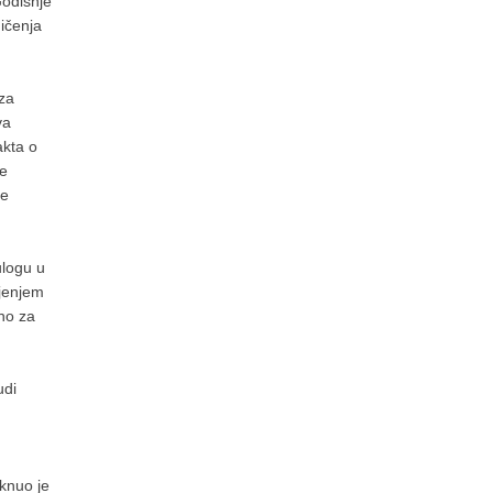
Godišnje
ičenja
 za
va
akta o
te
ve
ulogu u
njenjem
čno za
udi
m
aknuo je