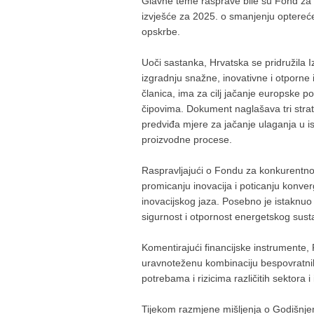
Glavne teme rasprave bile su Fond za 
izvješće za 2025. o smanjenju optereć
opskrbe.
Uoči sastanka, Hrvatska se pridružila 
izgradnju snažne, inovativne i otporne 
članica, ima za cilj jačanje europske po
čipovima. Dokument naglašava tri strate
predviđa mjere za jačanje ulaganja u ist
proizvodne procese.
Raspravljajući o Fondu za konkurentnos
promicanju inovacija i poticanju konve
inovacijskog jaza. Posebno je istaknuo
sigurnost i otpornost energetskog sust
Komentirajući financijske instrumente,
uravnoteženu kombinaciju bespovratnih 
potrebama i rizicima različitih sektora i 
Tijekom razmjene mišljenja o Godišnjem