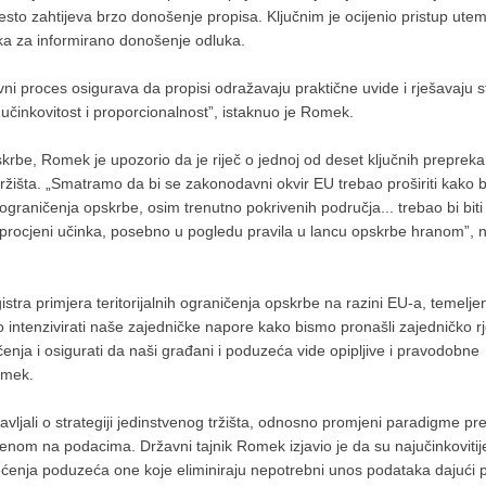
esto zahtijeva brzo donošenje propisa. Ključnim je ocijenio pristup ute
a za informirano donošenje odluka.
ni proces osigurava da propisi odražavaju praktične uvide i rješavaju 
učinkovitost i proporcionalnost”, istaknuo je Romek.
pskrbe, Romek je upozorio da je riječ o jednoj od deset ključnih prepreka
g tržišta. „Smatramo da bi se zakonodavni okvir EU trebao proširiti kako b
ograničenja opskrbe, osim trenutno pokrivenih područja... trebao bi biti
oj procjeni učinka, posebno u pogledu pravila u lancu opskrbe hranom”, 
stra primjera teritorijalnih ograničenja opskrbe na razini EU-a, temelj
intenzivirati naše zajedničke napore kako bismo pronašli zajedničko r
ičenja i osigurati da naši građani i poduzeća vide opipljive i pravodobne
Romek.
avljali o strategiji jedinstvenog tržišta, odnosno promjeni paradigme p
jenom na podacima. Državni tajnik Romek izjavio je da su najučinkovitij
rećenja poduzeća one koje eliminiraju nepotrebni unos podataka dajući pr