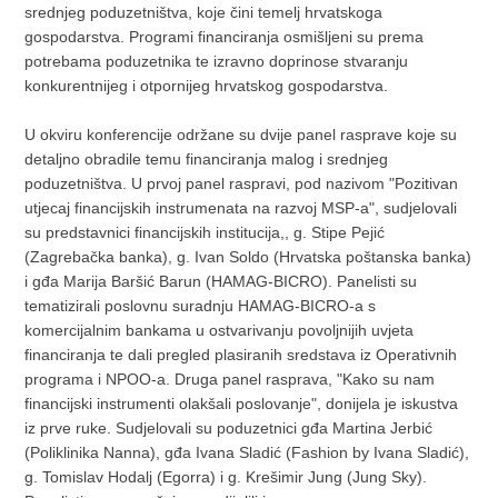
srednjeg poduzetništva, koje čini temelj hrvatskoga
gospodarstva. Programi financiranja osmišljeni su prema
potrebama poduzetnika te izravno doprinose stvaranju
konkurentnijeg i otpornijeg hrvatskog gospodarstva.
U okviru konferencije održane su dvije panel rasprave koje su
detaljno obradile temu financiranja malog i srednjeg
poduzetništva. U prvoj panel raspravi, pod nazivom "Pozitivan
utjecaj financijskih instrumenata na razvoj MSP-a", sudjelovali
su predstavnici financijskih institucija,, g. Stipe Pejić
(Zagrebačka banka), g. Ivan Soldo (Hrvatska poštanska banka)
i gđa Marija Baršić Barun (HAMAG-BICRO). Panelisti su
tematizirali poslovnu suradnju HAMAG-BICRO-a s
komercijalnim bankama u ostvarivanju povoljnijih uvjeta
financiranja te dali pregled plasiranih sredstava iz Operativnih
programa i NPOO-a. Druga panel rasprava, "Kako su nam
financijski instrumenti olakšali poslovanje", donijela je iskustva
iz prve ruke. Sudjelovali su poduzetnici gđa Martina Jerbić
(Poliklinika Nanna), gđa Ivana Sladić (Fashion by Ivana Sladić),
g. Tomislav Hodalj (Egorra) i g. Krešimir Jung (Jung Sky).