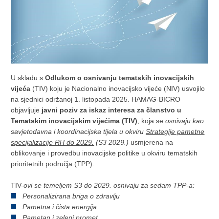
U skladu s
Odlukom o osnivanju tematskih inovacijskih
vijeća
(TIV) koju je Nacionalno inovacijsko vijeće (NIV) usvojilo
na sjednici održanoj 1. listopada 2025. HAMAG-BICRO
objavljuje
javni poziv za iskaz interesa za članstvo u
Tematskim inovacijskim vijećima (TIV)
, koja se
osnivaju kao
savjetodavna i koordinacijska tijela u okviru
Strategije pametne
specijalizacije RH do 2029.
(S3 2029.)
usmjerena na
oblikovanje i provedbu inovacijske politike u okviru tematskih
prioritetnih područja (TPP).
TIV-
ovi se temeljem S3 do 2029. osnivaju za sedam TPP-a:
Personalizirana briga o zdravlju
Pametna i čista energija
Pametan i zeleni promet