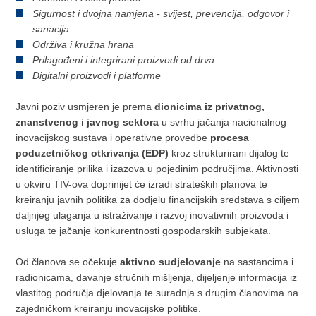
Sigurnost i dvojna namjena - svijest, prevencija, odgovor i
sanacija
Održiva i kružna hrana
Prilagođeni i integrirani proizvodi od drva
Digitalni proizvodi i platforme
Javni poziv usmjeren je prema
dionicima iz privatnog,
znanstvenog i javnog sektora
u svrhu jačanja nacionalnog
inovacijskog sustava i operativne provedbe
procesa
poduzetničkog otkrivanja (EDP)
kroz strukturirani dijalog te
identificiranje prilika i izazova u pojedinim područjima. Aktivnosti
u okviru TIV-ova doprinijet će izradi strateških planova te
kreiranju javnih politika za dodjelu financijskih sredstava s ciljem
daljnjeg ulaganja u istraživanje i razvoj inovativnih proizvoda i
usluga te jačanje konkurentnosti gospodarskih subjekata.
Od članova se očekuje
aktivno sudjelovanje
na sastancima i
radionicama, davanje stručnih mišljenja, dijeljenje informacija iz
vlastitog područja djelovanja te suradnja s drugim članovima na
zajedničkom kreiranju inovacijske politike.