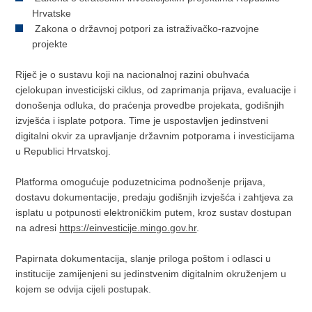
Hrvatske
Zakona o državnoj potpori za istraživačko-razvojne
projekte
Riječ je o sustavu koji na nacionalnoj razini obuhvaća
cjelokupan investicijski ciklus, od zaprimanja prijava, evaluacije i
donošenja odluka, do praćenja provedbe projekata, godišnjih
izvješća i isplate potpora. Time je uspostavljen jedinstveni
digitalni okvir za upravljanje državnim potporama i investicijama
u Republici Hrvatskoj.
Platforma omogućuje poduzetnicima podnošenje prijava,
dostavu dokumentacije, predaju godišnjih izvješća i zahtjeva za
isplatu u potpunosti elektroničkim putem, kroz sustav dostupan
na adresi
https://einvesticije.mingo.gov.hr
.
Papirnata dokumentacija, slanje priloga poštom i odlasci u
institucije zamijenjeni su jedinstvenim digitalnim okruženjem u
kojem se odvija cijeli postupak.