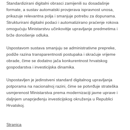
Standardizirani digitalni obrasci zamijenili su dosadašnje
formate, a sustav automatski provjerava ispravnost unosa,
prikazuje relevantna polja i smanjuje potrebu za dopunama.
Strukturirani digitalni podaci i automatizirano praćenje rokova
omogućuju Ministarstvu učinkovitije upravljanje predmetima i
brže donošenje odluka.
Uspostavom sustava smanjuju se administrativne prepreke,
podiže razina transparentnosti postupaka i skraćuje vrijeme
obrade, čime se dodatno jača konkurentnost hrvatskog
gospodarstva i investicijska dinamika.
Uspostavljen je jedinstveni standard digitalnog upravljanja
potporama na nacionalnoj razini, čime se potvrđuje strateška
usmjerenost Ministarstva prema modernizaciji javne uprave i
daljnjem unaprjeđenju investicijskog okruženja u Republici
Hrvatskoj.
Stranica