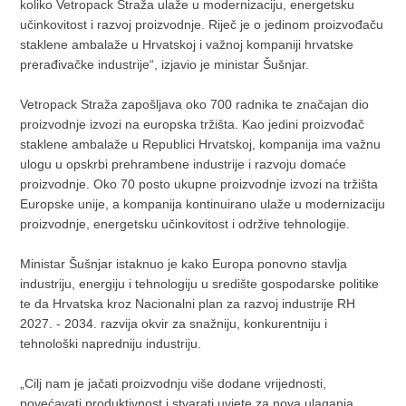
koliko Vetropack Straža ulaže u modernizaciju, energetsku
učinkovitost i razvoj proizvodnje. Riječ je o jedinom proizvođaču
staklene ambalaže u Hrvatskoj i važnoj kompaniji hrvatske
prerađivačke industrije“, izjavio je ministar Šušnjar.
Vetropack Straža zapošljava oko 700 radnika te značajan dio
proizvodnje izvozi na europska tržišta. Kao jedini proizvođač
staklene ambalaže u Republici Hrvatskoj, kompanija ima važnu
ulogu u opskrbi prehrambene industrije i razvoju domaće
proizvodnje. Oko 70 posto ukupne proizvodnje izvozi na tržišta
Europske unije, a kompanija kontinuirano ulaže u modernizaciju
proizvodnje, energetsku učinkovitost i održive tehnologije.
Ministar Šušnjar istaknuo je kako Europa ponovno stavlja
industriju, energiju i tehnologiju u središte gospodarske politike
te da Hrvatska kroz Nacionalni plan za razvoj industrije RH
2027. - 2034. razvija okvir za snažniju, konkurentniju i
tehnološki napredniju industriju.
„Cilj nam je jačati proizvodnju više dodane vrijednosti,
povećavati produktivnost i stvarati uvjete za nova ulaganja,