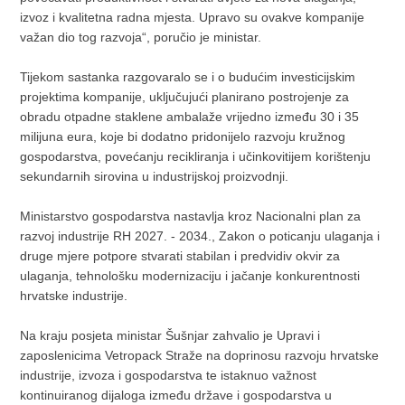
izvoz i kvalitetna radna mjesta. Upravo su ovakve kompanije
važan dio tog razvoja“, poručio je ministar.
Tijekom sastanka razgovaralo se i o budućim investicijskim
projektima kompanije, uključujući planirano postrojenje za
obradu otpadne staklene ambalaže vrijedno između 30 i 35
milijuna eura, koje bi dodatno pridonijelo razvoju kružnog
gospodarstva, povećanju recikliranja i učinkovitijem korištenju
sekundarnih sirovina u industrijskoj proizvodnji.
Ministarstvo gospodarstva nastavlja kroz Nacionalni plan za
razvoj industrije RH 2027. - 2034., Zakon o poticanju ulaganja i
druge mjere potpore stvarati stabilan i predvidiv okvir za
ulaganja, tehnološku modernizaciju i jačanje konkurentnosti
hrvatske industrije.
Na kraju posjeta ministar Šušnjar zahvalio je Upravi i
zaposlenicima Vetropack Straže na doprinosu razvoju hrvatske
industrije, izvoza i gospodarstva te istaknuo važnost
kontinuiranog dijaloga između države i gospodarstva u