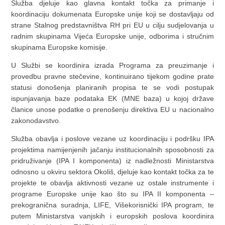
Služba djeluje kao glavna kontakt točka za primanje i
koordinaciju dokumenata Europske unije koji se dostavljaju od
strane Stalnog predstavništva RH pri EU u cilju sudjelovanja u
radnim skupinama Vijeća Europske unije, odborima i stručnim
skupinama Europske komisije.
U Službi se koordinira izrada Programa za preuzimanje i
provedbu pravne stečevine, kontinuirano tijekom godine prate
statusi donošenja planiranih propisa te se vodi postupak
ispunjavanja baze podataka EK (MNE baza) u kojoj države
članice unose podatke o prenošenju direktiva EU u nacionalno
zakonodavstvo.
Služba obavlja i poslove vezane uz koordinaciju i podršku IPA
projektima namijenjenih jačanju institucionalnih sposobnosti za
pridruživanje (IPA I komponenta) iz nadležnosti Ministarstva
odnosno u okviru sektora Okoliš, djeluje kao kontakt točka za te
projekte te obavlja aktivnosti vezane uz ostale instrumente i
programe Europske unije kao što su IPA II komponenta –
prekogranična suradnja, LIFE, Višekorisnički IPA program, te
putem Ministarstva vanjskih i europskih poslova koordinira