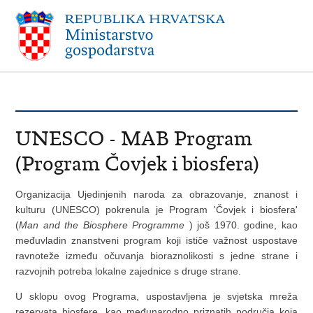
UNESCO - MAB Program
(Program Čovjek i biosfera)
Organizacija Ujedinjenih naroda za obrazovanje, znanost i
kulturu (UNESCO) pokrenula je Program 'Čovjek i biosfera'
(
Man and the Biosphere Programme
) još 1970. godine, kao
međuvladin znanstveni program koji ističe važnost uspostave
ravnoteže između očuvanja bioraznolikosti s jedne strane i
razvojnih potreba lokalne zajednice s druge strane.
U sklopu ovog Programa, uspostavljena je svjetska mreža
rezervata biosfere, kao međunarodno priznatih područja koja