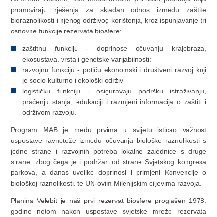
promoviraju rješenja za skladan odnos između zaštite
bioraznolikosti i njenog održivog korištenja, kroz ispunjavanje tri
osnovne funkcije rezervata biosfere:
zaštitnu funkciju - doprinose očuvanju krajobraza,
ekosustava, vrsta i genetske varijabilnosti;
razvojnu funkciju - potiču ekonomski i društveni razvoj koji
je socio-kulturno i ekološki održiv;
logističku funkciju - osiguravaju podršku istraživanju,
praćenju stanja, edukaciji i razmjeni informacija o zaštiti i
održivom razvoju.
Program MAB je među prvima u svijetu isticao važnost
uspostave ravnoteže između očuvanja biološke raznolikosti s
jedne strane i razvojnih potreba lokalne zajednice s druge
strane, zbog čega je i podržan od strane Svjetskog kongresa
parkova, a danas uvelike doprinosi i primjeni Konvencije o
biološkoj raznolikosti, te UN-ovim Milenijskim ciljevima razvoja.
Planina Velebit je naš prvi rezervat biosfere proglašen 1978.
godine netom nakon uspostave svjetske mreže rezervata