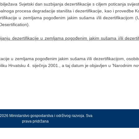
lježava Svjetski dan suzbijanja dezertifikacije s ciljem poticanja svijest
obalnoga procesa degradacije staništa i dezertifikacije, kao i provedbe 
rtifikacije u zemljama pogođenim jakim sušama i/ili dezertifikacijom
sertification).
anju dezertifikacije u zemljama pogođenim jakim sušama i/ili dezertif
acije u zemljama pogođenim jakim sušama i/ili dezertifikacijom, osobito 
iku Hrvatsku 4. siječnja 2001., a taj datum je objavljen u 'Narodnim n
2026 Ministarstvo gospodarstva i održivog razvoja. Sva
prava pridržana