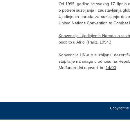
Od 1995. godine se svakog 17. lipnja obi
o potrebi suzbijanja i zaustavljanja gl
Ujedinjenih naroda za suzbijanje deze
United Nations Convention to Combat De
Konvencija Ujedinjenih Naroda o suzbij
osobito u Africi (Pariz, 1994.)
Konvencija UN-a o suzbijanju dezertifik
stupila je na snagu u odnosu na Republ
Međunarodni ugovori' br.
14/00
.
Copyright © 