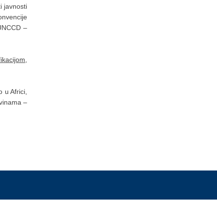
i javnosti
Konvencije
 (UNCCD –
ikacijom,
u Africi,
ovinama –