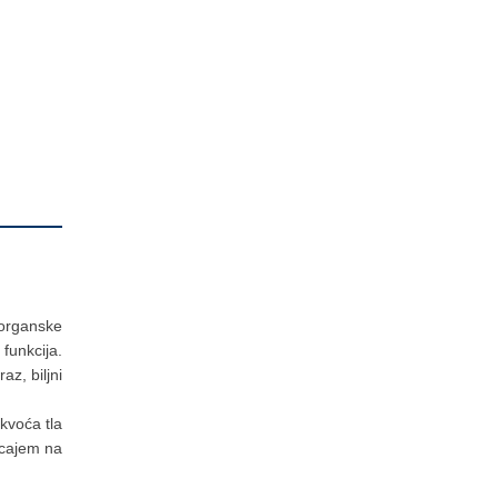
 organske
 funkcija.
az, biljni
akvoća tla
ecajem na