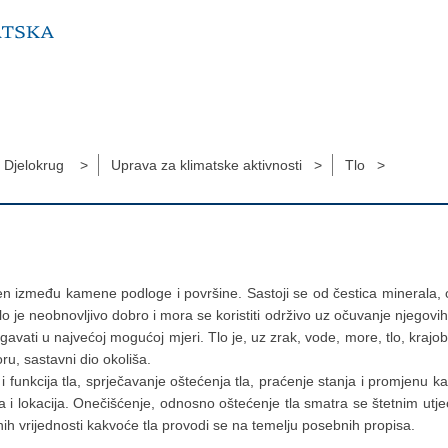
Djelokrug >
Uprava za klimatske aktivnosti >
Tlo >
šten između kamene podloge i površine. Sastoji se od čestica minerala,
lo je neobnovljivo dobro i mora se koristiti održivo uz očuvanje njegovih
gavati u najvećoj mogućoj mjeri. Tlo je, uz zrak, vode, more, tlo, krajobr
oru, sastavni dio okoliša.
i funkcija tla, sprječavanje oštećenja tla, praćenje stanja i promjenu k
la i lokacija. Onečišćenje, odnosno oštećenje tla smatra se štetnim utj
ičnih vrijednosti kakvoće tla provodi se na temelju posebnih propisa.