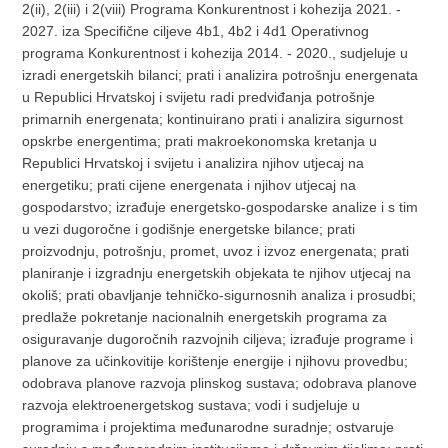
2(ii), 2(iii) i 2(viii) Programa Konkurentnost i kohezija 2021. -
2027. iza Specifične ciljeve 4b1, 4b2 i 4d1 Operativnog
programa Konkurentnost i kohezija 2014. - 2020., sudjeluje u
izradi energetskih bilanci; prati i analizira potrošnju energenata
u Republici Hrvatskoj i svijetu radi predviđanja potrošnje
primarnih energenata; kontinuirano prati i analizira sigurnost
opskrbe energentima; prati makroekonomska kretanja u
Republici Hrvatskoj i svijetu i analizira njihov utjecaj na
energetiku; prati cijene energenata i njihov utjecaj na
gospodarstvo; izrađuje energetsko-gospodarske analize i s tim
u vezi dugoročne i godišnje energetske bilance; prati
proizvodnju, potrošnju, promet, uvoz i izvoz energenata; prati
planiranje i izgradnju energetskih objekata te njihov utjecaj na
okoliš; prati obavljanje tehničko-sigurnosnih analiza i prosudbi;
predlaže pokretanje nacionalnih energetskih programa za
osiguravanje dugoročnih razvojnih ciljeva; izrađuje programe i
planove za učinkovitije korištenje energije i njihovu provedbu;
odobrava planove razvoja plinskog sustava; odobrava planove
razvoja elektroenergetskog sustava; vodi i sudjeluje u
programima i projektima međunarodne suradnje; ostvaruje