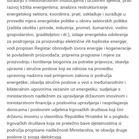
suradnju s međunarodnim institucijama i državnim tijelima; prati
razvoj tržišta energentima; analizira restrukturiranje
energetskog sektora; koordinira, prati, usklađuje i surađuje u
provedbi mjera energetske politike u okviru sektorskih politika
(zaštita okoliša i prirode, industrija, promet, šumarstvo, vodno
gospodarstvo, graditeljstvo i dr.); izdaje energetska odobrenja
za postrojenja za proizvodnju električne i/ili toplinske energije;
vodi propisan Registar obnovljivih izvora energije i kogeneracije
te povlaštenih proizvođača; priprema programe i mjere za
proizvodnju i korištenje biogoriva za potrebe prijevoza; obavlja
upravne i stručne poslove koji se odnose na provedbu
upravnog nadzora nad primjenom zakona iz područja
energetike; obavlja stručne poslove u vezi s međunarodnim i
bilateralnim ugovorima vezanim uz energetiku; sudjeluje s
ministarstvom nadležnim za upravljanje državnom imovinom i
ministarstvom financija u poslovima upravljanja i raspolaganja
dionicama i poslovnim udjelima trgovačkih društava koji čini
državnu imovinu u vlasništvu Republike Hrvatske te u pogledu
trgovačkih društava koja se pretežno bave djelatnostima iz
područja propisane nadležnosti Ministarstva; te obavlja druge
poslove iz svoga djelokruga.