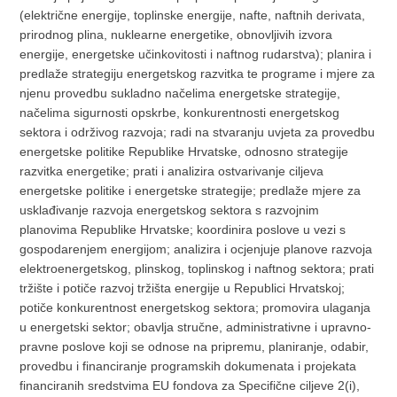
(električne energije, toplinske energije, nafte, naftnih derivata,
prirodnog plina, nuklearne energetike, obnovljivih izvora
energije, energetske učinkovitosti i naftnog rudarstva); planira i
predlaže strategiju energetskog razvitka te programe i mjere za
njenu provedbu sukladno načelima energetske strategije,
načelima sigurnosti opskrbe, konkurentnosti energetskog
sektora i održivog razvoja; radi na stvaranju uvjeta za provedbu
energetske politike Republike Hrvatske, odnosno strategije
razvitka energetike; prati i analizira ostvarivanje ciljeva
energetske politike i energetske strategije; predlaže mjere za
usklađivanje razvoja energetskog sektora s razvojnim
planovima Republike Hrvatske; koordinira poslove u vezi s
gospodarenjem energijom; analizira i ocjenjuje planove razvoja
elektroenergetskog, plinskog, toplinskog i naftnog sektora; prati
tržište i potiče razvoj tržišta energije u Republici Hrvatskoj;
potiče konkurentnost energetskog sektora; promovira ulaganja
u energetski sektor; obavlja stručne, administrativne i upravno-
pravne poslove koji se odnose na pripremu, planiranje, odabir,
provedbu i financiranje programskih dokumenata i projekata
financiranih sredstvima EU fondova za Specifične ciljeve 2(i),