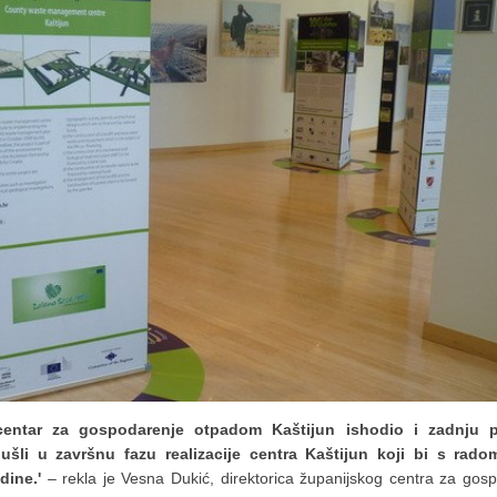
centar za gospodarenje otpadom Kaštijun ishodio i zadnju 
li u završnu fazu realizacije centra Kaštijun koji bi s rado
dine.'
– rekla je Vesna Dukić, direktorica županijskog centra za gos