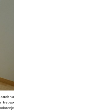
potrebnu
m trebao
podarenje