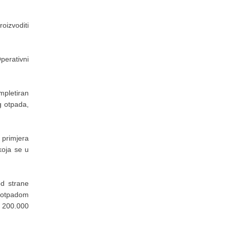
oizvoditi
perativni
mpletiran
g otpada,
h primjera
koja se u
d strane
e otpadom
d 200.000