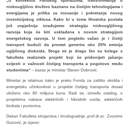
„U kontekstu Pariškog sporazuma, transformacija u
niskougljično društvo bazirano na čistijim tehnologijama i
energijama je prilika za inovacije i pokretanje novog
investicijskog ciklusa. Kako bi u tome Hrvatska postala
još uspješnija izrađujemo strategiju niskougljičnog
razvoja koja će biti usklađena s novom strategijom
energetskog razvoja. U tom pogledu važan je i čistiji
transport budući da promet generira oko 25% emisija
ugljičnog dioksida. Stoga mi je dragu što su kolege s
fakulteta realizirale projekt koji će pridonijeti jačanju
svijesti o važnosti čistijeg transporta a pogotovo među
studentima“
– kazao je ministar Slaven Dobrović.
Ministar je istaknuo kako je preko Fonda za zaštitu okoliša i
energetsku učinkovitost u projekte čistijeg transporta dosad
uloženo oko 80 milijuna kuna. Radi se, između ostalog, o
projektima nabave električnih i hibridnih vozila, električnih
bicikala i punionica.
Dekan Fakulteta strojarstva i brodogradnje, prof.dr.sc. Zvonimir
Guzović, je izjavio: