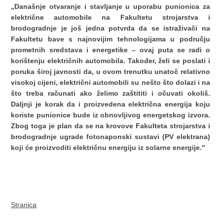
„Današnje otvaranje i stavljanje u uporabu punionica za
električne automobile na Fakultetu strojarstva i
brodogradnje je još jedna potvrda da se istraživači na
Fakultetu bave s najnovijim tehnologijama u području
prometnih sredstava i energetike – ovaj puta se radi o
korištenju električnih automobila. Također, želi se poslati i
poruka široj javnosti da, u ovom trenutku unatoč relativno
visokoj cijeni, električni automobili su nešto što dolazi i na
što treba računati ako želimo zaštititi i očuvati okoliš.
Daljnji je korak da i proizvedena električna energija koju
koriste punionice bude iz obnovljivog energetskog izvora.
Zbog toga je plan da se na krovove Fakulteta strojarstva i
brodogradnje ugrade fotonaponski sustavi (PV elektrana)
koji će proizvoditi električnu energiju iz solarne energije."
Stranica