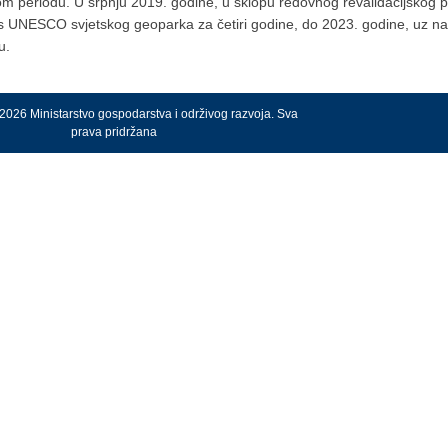
 periodu. U srpnju 2019. godine, u sklopu redovnog revalidacijskog 
us UNESCO svjetskog geoparka za četiri godine, do 2023. godine, uz n
u.
2026 Ministarstvo gospodarstva i održivog razvoja. Sva
prava pridržana