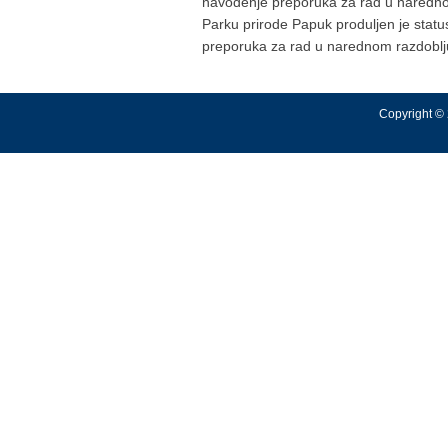
navođenje preporuka za rad u narednom
Parku prirode Papuk produljen je stat
preporuka za rad u narednom razdoblj
Copyright © 