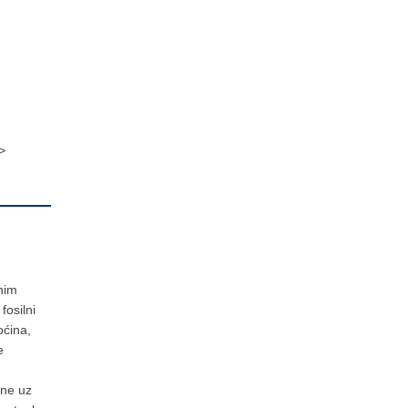
>
jnim
fosilni
oćina,
e
ine uz