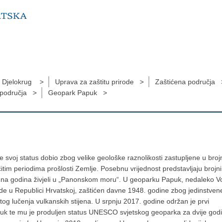
Djelokrug >
Uprava za zaštitu prirode >
Zaštićena područja 
 područja >
Geopark Papuk >
je svoj status dobio zbog velike geološke raznolikosti zastupljene u bro
itim periodima prošlosti Zemlje. Posebnu vrijednost predstavljaju brojni 
ijuna godina živjeli u „Panonskom moru“. U geoparku Papuk, nedaleko V
rode u Republici Hrvatskoj, zaštićen davne 1948. godine zbog jedinstven
og lučenja vulkanskih stijena. U srpnju 2017. godine održan je prvi
puk te mu je produljen status UNESCO svjetskog geoparka za dvije god