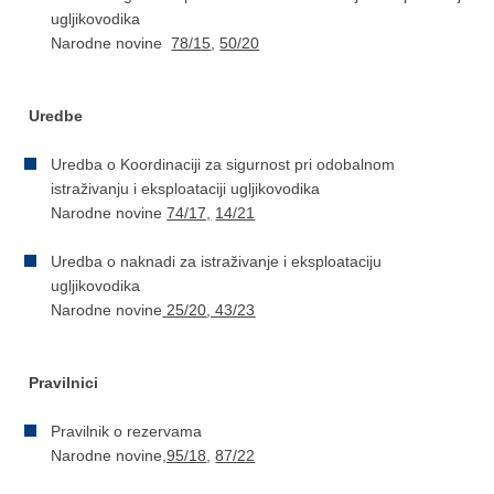
ugljikovodika
Narodne novine
78/15
,
50/20
Uredbe
Uredba o Koordinaciji za sigurnost pri odobalnom
istraživanju i eksploataciji ugljikovodika
Narodne novine
74/17,
14/21
Uredba o naknadi za istraživanje i eksploataciju
ugljikovodika
Narodne novine
25/20
,
43/23
Pravilnici
Pravilnik o rezervama
Narodne novine
,95/18
,
87/22