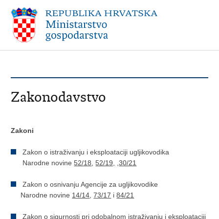
Zakonodavstvo
Zakoni
Zakon o istraživanju i eksploataciji ugljikovodika
Narodne novine
52/18
,
52/19,
,
30/21
Zakon o osnivanju Agencije za ugljikovodike
Narodne novine
14/14
,
73/17
i
84/21
Zakon o sigurnosti pri odobalnom istraživanju i eksploataciji