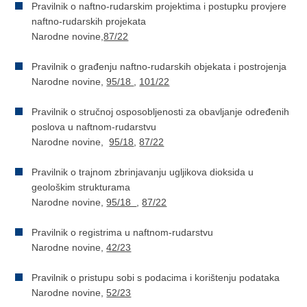
Pravilnik o naftno-rudarskim projektima i postupku provjere
naftno-rudarskih projekata
Narodne novine,
87/22
Pravilnik o građenju naftno-rudarskih objekata i postrojenja
Narodne novine,
95/18
,
101/22
Pravilnik o stručnoj osposobljenosti za obavljanje određenih
poslova u naftnom-rudarstvu
Narodne novine,
95/18
,
87/22
Pravilnik o trajnom zbrinjavanju ugljikova dioksida u
geološkim strukturama
Narodne novine,
95/18
,
87/22
Pravilnik o registrima u naftnom-rudarstvu
Narodne novine,
42/23
Pravilnik o pristupu sobi s podacima i korištenju podataka
Narodne novine,
52/23