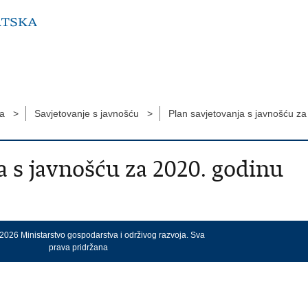
ma >
Savjetovanje s javnošću >
Plan savjetovanja s javnošću z
a s javnošću za 2020. godinu
2026 Ministarstvo gospodarstva i održivog razvoja. Sva
prava pridržana