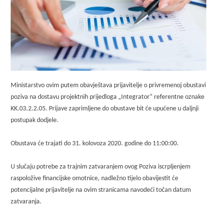
Ministarstvo ovim putem obavještava prijavitelje o privremenoj obustavi
poziva na dostavu projektnih prijedloga „Integrator“ referentne oznake
KK.03.2.2.05. Prijave zaprimljene do obustave bit će upućene u daljnji
postupak dodjele.
Obustava će trajati do 31. kolovoza 2020. godine do 11:00:00.
U slučaju potrebe za trajnim zatvaranjem ovog Poziva iscrpljenjem
raspoložive financijske omotnice, nadležno tijelo obavijestit će
potencijalne prijavitelje na ovim stranicama navodeći točan datum
zatvaranja.