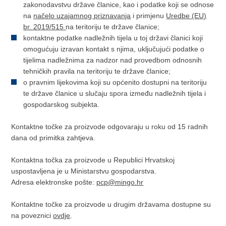
zakonodavstvu države članice, kao i podatke koji se odnose
na
načelo uzajamnog priznavanja
i primjenu
Uredbe (EU)
br. 2019/515
na teritoriju te države članice;
kontaktne podatke nadležnih tijela u toj državi članici koji
omogućuju izravan kontakt s njima, uključujući podatke o
tijelima nadležnima za nadzor nad provedbom odnosnih
tehničkih pravila na teritoriju te države članice;
o pravnim lijekovima koji su općenito dostupni na teritoriju
te države članice u slučaju spora između nadležnih tijela i
gospodarskog subjekta.
Kontaktne točke za proizvode odgovaraju u roku od 15 radnih
dana od primitka zahtjeva.
Kontaktna točka za proizvode u Republici Hrvatskoj
uspostavljena je u Ministarstvu gospodarstva.
Adresa elektronske pošte:
pcp@mingo.hr
Kontaktne točke za proizvode u drugim državama dostupne su
na poveznici
ovdje
.