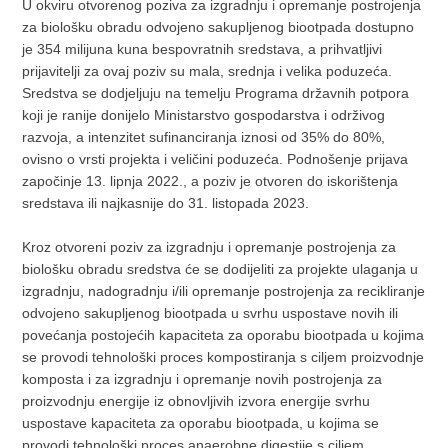
U okviru otvorenog poziva za izgradnju i opremanje postrojenja
za biološku obradu odvojeno sakupljenog biootpada dostupno
je 354 milijuna kuna bespovratnih sredstava, a prihvatljivi
prijavitelji za ovaj poziv su mala, srednja i velika poduzeća.
Sredstva se dodjeljuju na temelju Programa državnih potpora
koji je ranije donijelo Ministarstvo gospodarstva i održivog
razvoja, a intenzitet sufinanciranja iznosi od 35% do 80%,
ovisno o vrsti projekta i veličini poduzeća. Podnošenje prijava
započinje 13. lipnja 2022., a poziv je otvoren do iskorištenja
sredstava ili najkasnije do 31. listopada 2023.
Kroz otvoreni poziv za izgradnju i opremanje postrojenja za
biološku obradu sredstva će se dodijeliti za projekte ulaganja u
izgradnju, nadogradnju i/ili opremanje postrojenja za recikliranje
odvojeno sakupljenog biootpada u svrhu uspostave novih ili
povećanja postojećih kapaciteta za oporabu biootpada u kojima
se provodi tehnološki proces kompostiranja s ciljem proizvodnje
komposta i za izgradnju i opremanje novih postrojenja za
proizvodnju energije iz obnovljivih izvora energije svrhu
uspostave kapaciteta za oporabu biootpada, u kojima se
provodi tehnološki proces anaerobne digestije s ciljem