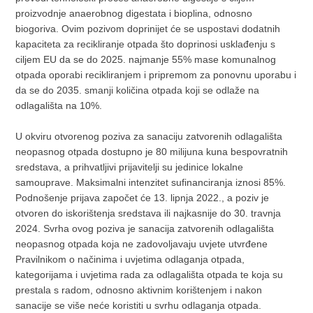
proizvodnje anaerobnog digestata i bioplina, odnosno
biogoriva. Ovim pozivom doprinijet će se uspostavi dodatnih
kapaciteta za recikliranje otpada što doprinosi usklađenju s
ciljem EU da se do 2025. najmanje 55% mase komunalnog
otpada oporabi recikliranjem i pripremom za ponovnu uporabu i
da se do 2035. smanji količina otpada koji se odlaže na
odlagališta na 10%.
U okviru otvorenog poziva za sanaciju zatvorenih odlagališta
neopasnog otpada dostupno je 80 milijuna kuna bespovratnih
sredstava, a prihvatljivi prijavitelji su jedinice lokalne
samouprave. Maksimalni intenzitet sufinanciranja iznosi 85%.
Podnošenje prijava započet će 13. lipnja 2022., a poziv je
otvoren do iskorištenja sredstava ili najkasnije do 30. travnja
2024. Svrha ovog poziva je sanacija zatvorenih odlagališta
neopasnog otpada koja ne zadovoljavaju uvjete utvrđene
Pravilnikom o načinima i uvjetima odlaganja otpada,
kategorijama i uvjetima rada za odlagališta otpada te koja su
prestala s radom, odnosno aktivnim korištenjem i nakon
sanacije se više neće koristiti u svrhu odlaganja otpada.