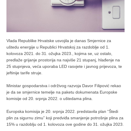
Vlada Republike Hrvatske usvojila je danas Smjernice za
uštedu energije u Republici Hrvatskoj za razdoblje od 1.
kolovoza 2021. do 31. ožujka 2023., kojima se, uz ostalo,
predlaže grijanje prostorija na najviše 21 stupanj, hlađenje na
25 stupnjeva, veća uporaba LED rasvjete i javnog prijevoza, te
jeftinije tarife struje.
Ministar gospodarstva i održivog razvoja Davor Filipović rekao
je da se smjernice temelje na paketu dokumenata Europske
komisije od 20. srpnja 2022. o uštedama plina.
Europska komisija je 20. srpnja 2022. predstavila plan “Štedi
plin za sigurnu zimu” koji predviđa smanjenje potrošnje plina za
15% u razdoblju od 1. kolovoza ove godine do 31. ožujka 2023.