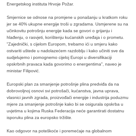
Energetskog instituta Hrvoje Požar.
Smjernice se odnose na promjene u ponašanju u kratkom roku
jer se 40% ukupne energije troši u zgradama. Usmjerene su na
učinkovitu potrošnju energije kada se govori o grijanju i
hlađenju, o rasvjeti, korištenju kućanskih uređaja i o prometu.
"Zajednički, s cijelom Europom, trebamo ići u smjeru kako
ostvariti uštede u nadolazećem razdoblju i kako učiniti sve da
sudjelujemo i pomognemo cijeloj Europi u diversifikaciji
opskrbnih pravaca kada govorimo o energentima", naveo je
ministar Filipović.
Europski plan za smanjenje potrošnje plina predviđa da na
dobrovoljnoj osnovi svi potrošači, kućanstva, javna uprava,
vlasnici javnih zgrada, proizvođači energije i industrija poduzmu
mjere za smanjenje potrošnje kako bi se osigurala opskrba u
uvjetima u kojima Ruska Federacija neće garantirati dostatnu
isporuku plina za europsko tržište.
Kao odgovor na poteškoće i poremećaje na globalnom