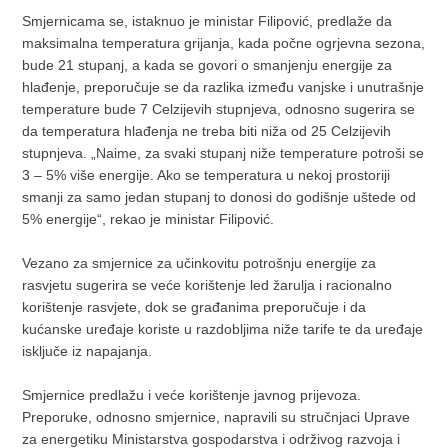
Smjernicama se, istaknuo je ministar Filipović, predlaže da
maksimalna temperatura grijanja, kada počne ogrjevna sezona,
bude 21 stupanj, a kada se govori o smanjenju energije za
hlađenje, preporučuje se da razlika između vanjske i unutrašnje
temperature bude 7 Celzijevih stupnjeva, odnosno sugerira se
da temperatura hlađenja ne treba biti niža od 25 Celzijevih
stupnjeva. „Naime, za svaki stupanj niže temperature potroši se
3 – 5% više energije. Ako se temperatura u nekoj prostoriji
smanji za samo jedan stupanj to donosi do godišnje uštede od
5% energije“, rekao je ministar Filipović.
Vezano za smjernice za učinkovitu potrošnju energije za
rasvjetu sugerira se veće korištenje led žarulja i racionalno
korištenje rasvjete, dok se građanima preporučuje i da
kućanske uređaje koriste u razdobljima niže tarife te da uređaje
isključe iz napajanja.
Smjernice predlažu i veće korištenje javnog prijevoza.
Preporuke, odnosno smjernice, napravili su stručnjaci Uprave
za energetiku Ministarstva gospodarstva i održivog razvoja i