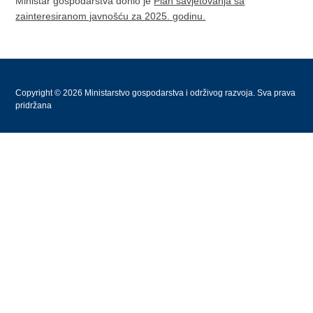
Ministar gospodarstva donio je
Plan savjetovanja sa
zainteresiranom javnošću za 2025. godinu.
Copyright © 2026 Ministarstvo gospodarstva i održivog razvoja. Sva prava
pridržana