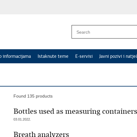
p informacijama
Istaknute teme
E-servisi
Javni pozivi i natje
Found 135 products
Bottles used as measuring container
03.01.2022.
Breath analyzers