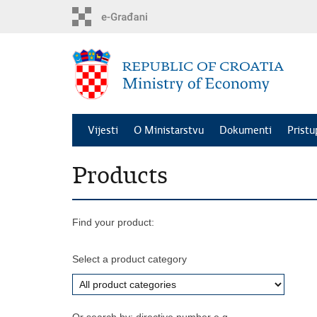
Skip
to
main
content
Vijesti
O Ministarstvu
Dokumenti
Pristu
Products
Find your product:
Select a product category