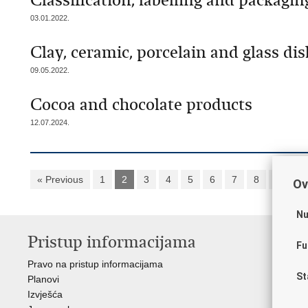
Classification, labelling and packagi
03.01.2022.
Clay, ceramic, porcelain and glass di
09.05.2022.
Cocoa and chocolate products
12.07.2024.
« Previous
1
2
3
4
5
6
7
8
9
1
Ov
Nu
Pristup informacijama
V
Fu
Pravo na pristup informacijama
Vl
St
Planovi
Drž
Izvješća
Odb