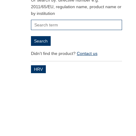
Or search by: directive number e.g.
2011/65/EU, regulation name, product name or
by institution
Didn't find the product?
Contact us
HRV