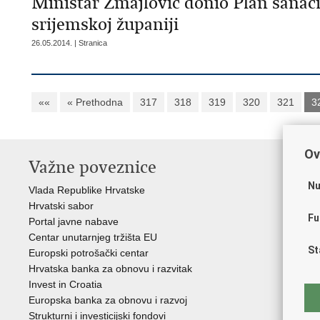
Ministar Zmajlović donio Plan sanac
srijemskoj županiji
26.05.2014. | Stranica
««
« Prethodna
317
318
319
320
321
3
Ov
Važne poveznice
In
n
Nu
Vlada Republike Hrvatske
Hrvatski sabor
Age
Fu
Portal javne nabave
Hrv
Centar unutarnjeg tržišta EU
Hrv
St
Europski potrošački centar
Hrv
Hrvatska banka za obnovu i razvitak
inv
Invest in Croatia
Drž
Europska banka za obnovu i razvoj
Strukturni i investicijski fondovi