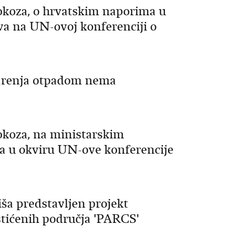
okoza, o hrvatskim naporima u
va na UN-ovoj konferenciji o
darenja otpadom nema
okoza, na ministarskim
 u okviru UN-ove konferencije
ša predstavljen projekt
aštićenih područja 'PARCS'