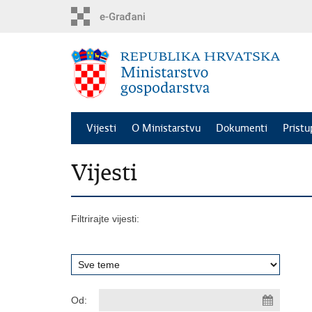
Preskoči
na
glavni
sadržaj
Vijesti
O Ministarstvu
Dokumenti
Pristu
Vijesti
Filtrirajte vijesti:
Od: