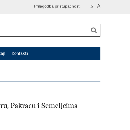
A
Prilagodba pristupačnosti
A
čaji
Kontakti
ru, Pakracu i Semeljcima