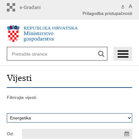
Preskoči
A
A
na
Prilagodba pristupačnosti
glavni
sadržaj
Vijesti
Filtrirajte vijesti:
Od: