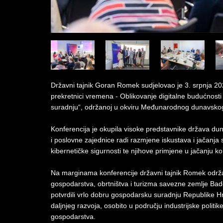
Državni tajnik Goran Romek sudjelovao je 3. srpnja 2
prekretnici vremena - Oblikovanje digitalne budućnosti 
suradnju“, održanoj u okviru Međunarodnog dunavskog 
Konferencija je okupila visoke predstavnike država duna
i poslovne zajednice radi razmjene iskustava i jačanja su
kibernetičke sigurnosti te njihove primjene u jačanju k
Na marginama konferencije državni tajnik Romek održao
gospodarstva, obrtništva i turizma savezne zemlje B
potvrdili vrlo dobru gospodarsku suradnju Republike H
daljnjeg razvoja, osobito u području industrijske politik
gospodarstva.