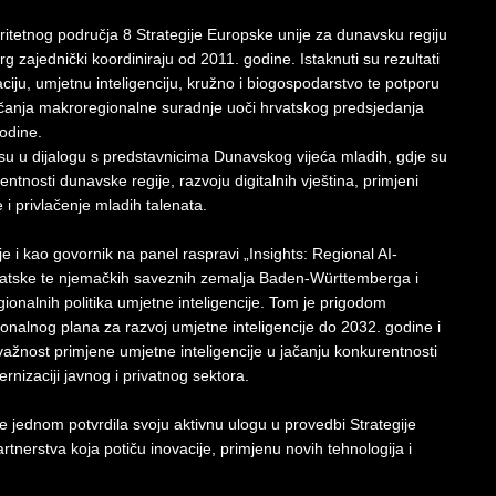
ritetnog područja 8 Strategije Europske unije za dunavsku regiju
ajednički koordiniraju od 2011. godine. Istaknuti su rezultati
aciju, umjetnu inteligenciju, kružno i biogospodarstvo te potporu
ačanja makroregionalne suradnje uoči hrvatskog predsjedanja
odine.
i su u dijalogu s predstavnicima Dunavskog vijeća mladih, gdje su
ntnosti dunavske regije, razvoju digitalnih vještina, primjeni
 i privlačenje mladih talenata.
e i kao govornik na panel raspravi „Insights: Regional AI-
rvatske te njemačkih saveznih zemalja Baden-Württemberga i
gionalnih politika umjetne inteligencije. Tom je prigodom
ionalnog plana za razvoj umjetne inteligencije do 2032. godine i
važnost primjene umjetne inteligencije u jačanju konkurentnosti
nizaciji javnog i privatnog sektora.
e jednom potvrdila svoju aktivnu ulogu u provedbi Strategije
rtnerstva koja potiču inovacije, primjenu novih tehnologija i