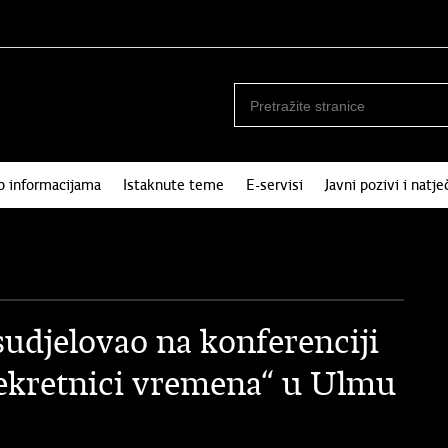
p informacijama
Istaknute teme
E-servisi
Javni pozivi i natje
udjelovao na konferenciji
rekretnici vremena“ u Ulmu