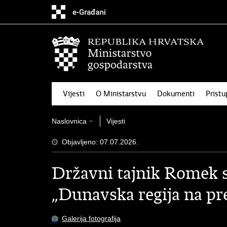
Preskoči
na
glavni
sadržaj
Vijesti
O Ministarstvu
Dokumenti
Pristu
Naslovnica
Vijesti
Objavljeno: 07.07.2026.
Državni tajnik Romek s
„Dunavska regija na p
Galerija fotografija