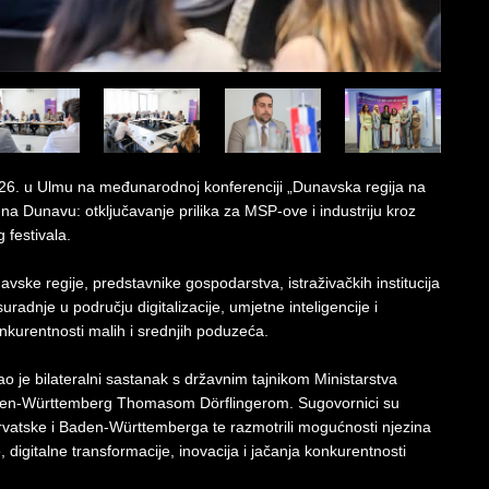
026. u Ulmu na međunarodnoj konferenciji „Dunavska regija na
na Dunavu: otključavanje prilika za MSP-ove i industriju kroz
festivala.
vske regije, predstavnike gospodarstva, istraživačkih institucija
radnje u području digitalizacije, umjetne inteligencije i
onkurentnosti malih i srednjih poduzeća.
 je bilateralni sastanak s državnim tajnikom Ministarstva
aden-Württemberg Thomasom Dörflingerom. Sugovornici su
rvatske i Baden-Württemberga te razmotrili mogućnosti njezina
e, digitalne transformacije, inovacija i jačanja konkurentnosti