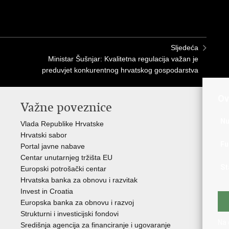
Sljedeća
Ministar Šušnjar: Kvalitetna regulacija važan je
preduvjet konkurentnog hrvatskog gospodarstva
Ov
Važne poveznice
In
n
Nu
Vlada Republike Hrvatske
Hrvatski sabor
Age
Fu
Portal javne nabave
Hrv
Centar unutarnjeg tržišta EU
Hrv
St
Europski potrošački centar
Hrv
Hrvatska banka za obnovu i razvitak
inv
Invest in Croatia
Drž
Europska banka za obnovu i razvoj
Strukturni i investicijski fondovi
Na 
Središnja agencija za financiranje i ugovaranje