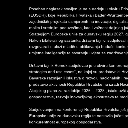
Poseban naglasak stavljen je na suradnju u okviru Prio
(EUSDR), koje Republika Hrvatska i Baden-Württemberg z
zajedničkih projekata usmjerenih na inovacije, digitaliz
malim i srednjim poduzećima, kao i važnost daljnjeg j
Strategijom Europske unije za dunavsku regiju 2027. g
Nakon bilateralnog sastanka državni tajnici sudjeloval
razgovarali o ulozi mladih u oblikovanju buduće konkure
umjetne inteligencije te stvaranju uvjeta za zadržavanje
Državni tajnik Romek sudjelovao je u okviru konferencij
strategies and use cases“, na kojoj su predstavnici H
Bavarske razmijenili iskustva o razvoju nacionalnih i re
predstavio aktivnosti Republike Hrvatske na izradi Nac
Akcijskog plana za razdoblje 2026. - 2028., istaknuvši 
gospodarstva, razvoju inovacijskog ekosustava te moder
Sudjelovanjem na konferenciji Republika Hrvatska još j
Europske unije za dunavsku regiju te nastavila jačati pa
konkurentnost europskog gospodarstva.