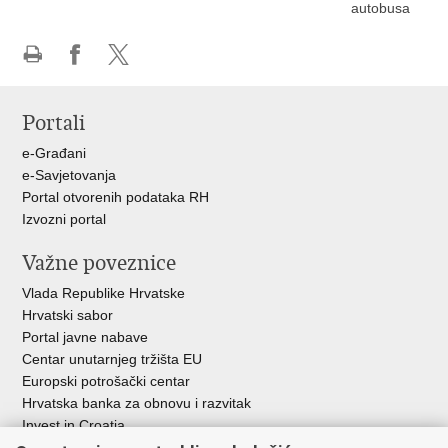
autobusa
Ispiši
Podijeli
Podijeli
stranicu
na
na
Portali
Facebooku
X-
u
e-Građani
e-Savjetovanja
Portal otvorenih podataka RH
Izvozni portal
Važne poveznice
Vlada Republike Hrvatske
Hrvatski sabor
Portal javne nabave
Centar unutarnjeg tržišta EU
Europski potrošački centar
Hrvatska banka za obnovu i razvitak
Invest in Croatia
Europska banka za obnovu i razvoj