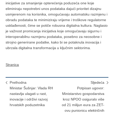
inicijative za smanjenje opterećenja poduzeća one koje
eliminiraju nepotrebni unos podataka dajući prioritet dizajnu
usmjerenom na korisnika, omogućavaju automatsku razmjenu i
obradu podataka te minimiziraju vrijeme i troškove regulatorne
usklađenosti, čime se potiče robusna digitalna kultura. Naglasio
je važnost promicanja inicijativa koje omogućavaju sigurnu i
interoperabilnu razmjenu podataka, posebno za neosobne i
strojno generirane podatke, kako bi se potaknula inovacija i
ubrzala digitalna transformacija u ključnim sektorima.
Stranica
Prethodna
Sljedeća
Ministar Šušnjar: Vlada RH
Potpisan ugovor:
nastavlja ulagati u rast,
Ministarstvo gospodarstva
inovacije i održivi razvoj
kroz NPOO osiguralo više
hrvatskih poduzetnika
od 21 milijun eura za ZET-
ovu punionicu električnih