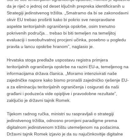
da je riječ o jednoj od deset ključnih prepreka identificiranih u
Strategiji jedinstvenog tržišta. „Smatramo da bi se zakonodavni
okvir EU trebao proširiti kako bi pokrio sve neopravdane
aspekte teritorijalnih ograničenja opskrbe, osim trenutno
pokrivenih područja... trebao bi biti temeljen na temeljitoj
evaluaciji i sveobuhvatnoj procjeni učinka, posebno u pogledu
pravila u lancu opskrbe hranom”, naglasio je.
Hrvatska stoga predlaže uspostavu registra primjera
teritorijalnih ograničenja opskrbe na razini EU-a, temeljenog na
informacijama država članica. „Moramo intenzivirati naše
zajedničke napore kako bismo pronašli zajedničko rješenje EU-
a za eliminaciju teritorijalnih ograničenja i osigurati da naši
građani i poduzeća vide opipljive i pravodobne rezultate”,
zaključio je državni tajnik Romek.
Tijekom radnog ručka, ministri su raspravljali o strategiji
jedinstvenog tržišta, odnosno promjeni paradigme prema
digitalnom jedinstvenom tržištu utemeljenom na podacima.
Državni tajnik Romek izjavio je da su najučinkovitije digitalne