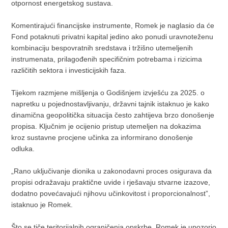
otpornost energetskog sustava.
Komentirajući financijske instrumente, Romek je naglasio da će
Fond potaknuti privatni kapital jedino ako ponudi uravnoteženu
kombinaciju bespovratnih sredstava i tržišno utemeljenih
instrumenata, prilagođenih specifičnim potrebama i rizicima
različitih sektora i investicijskih faza.
Tijekom razmjene mišljenja o Godišnjem izvješću za 2025. o
napretku u pojednostavljivanju, državni tajnik istaknuo je kako
dinamična geopolitička situacija često zahtijeva brzo donošenje
propisa. Ključnim je ocijenio pristup utemeljen na dokazima
kroz sustavne procjene učinka za informirano donošenje
odluka.
„Rano uključivanje dionika u zakonodavni proces osigurava da
propisi odražavaju praktične uvide i rješavaju stvarne izazove,
dodatno povećavajući njihovu učinkovitost i proporcionalnost”,
istaknuo je Romek.
Što se tiče teritorijalnih ograničenja opskrbe, Romek je upozorio