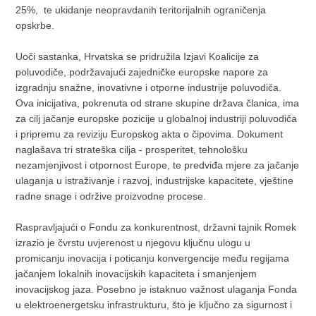
25%, te ukidanje neopravdanih teritorijalnih ograničenja
opskrbe.
Uoči sastanka, Hrvatska se pridružila Izjavi Koalicije za
poluvodiče, podržavajući zajedničke europske napore za
izgradnju snažne, inovativne i otporne industrije poluvodiča.
Ova inicijativa, pokrenuta od strane skupine država članica, ima
za cilj jačanje europske pozicije u globalnoj industriji poluvodiča
i pripremu za reviziju Europskog akta o čipovima. Dokument
naglašava tri strateška cilja - prosperitet, tehnološku
nezamjenjivost i otpornost Europe, te predviđa mjere za jačanje
ulaganja u istraživanje i razvoj, industrijske kapacitete, vještine
radne snage i održive proizvodne procese.
Raspravljajući o Fondu za konkurentnost, državni tajnik Romek
izrazio je čvrstu uvjerenost u njegovu ključnu ulogu u
promicanju inovacija i poticanju konvergencije među regijama
jačanjem lokalnih inovacijskih kapaciteta i smanjenjem
inovacijskog jaza. Posebno je istaknuo važnost ulaganja Fonda
u elektroenergetsku infrastrukturu, što je ključno za sigurnost i