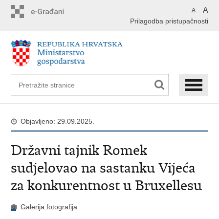
Preskoči
A
A
na
Prilagodba pristupačnosti
glavni
sadržaj
Objavljeno: 29.09.2025.
Državni tajnik Romek
sudjelovao na sastanku Vijeća
za konkurentnost u Bruxellesu
Galerija fotografija