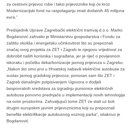
za cestovni prijevoz robe i taksi prijevoznike koji će kroz
Modernizacijski fond na raspolaganju imati dodatnih 45 milijuna
eura.“
Predsjednik Uprave Zagrebački električni tramvaj d.o.o. Marko
Bogdanović zahvalio je Ministarstvu gospodarstva i Fondu za
zaštitu okoliša i energetsku učinkovitost što su prepoznali
značaj ovog projekta za ZET i Zagreb te njegovu vrijednost za
dobrobit naših korisnika i sugrađana, jer je riječ o povijesnom
iskoraku i početku dekarbonizacije javnog prijevoza u Zagrebu.
„Nakon što smo prvi u Hrvatskoj nabavili električne autobuse za
sustav javnog gradskog prijevoza, ponosan sam što ZET i
Zagreb današnjim potpisivanjem Ugovora o dodjeli
bespovratnih sredstava za izgradnju punionice električnih
autobusa ponovno prednjače u implementaciji novih tehnologija
na ovim prostorima. Zahvaljujući tome ZET će stati uz bok
drugim europskim javnim prijevoznicima koji su prepoznali
benefite elektrifikacije autobusnog voznog parka“, istaknuo je
Bogdanović.