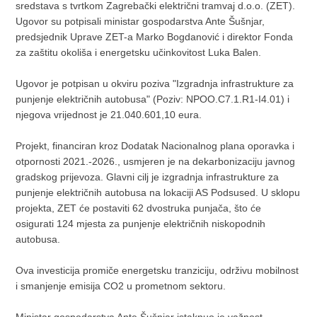
sredstava s tvrtkom Zagrebački električni tramvaj d.o.o. (ZET).
Ugovor su potpisali ministar gospodarstva Ante Šušnjar,
predsjednik Uprave ZET-a Marko Bogdanović i direktor Fonda
za zaštitu okoliša i energetsku učinkovitost Luka Balen.
Ugovor je potpisan u okviru poziva "Izgradnja infrastrukture za
punjenje električnih autobusa" (Poziv: NPOO.C7.1.R1-I4.01) i
njegova vrijednost je 21.040.601,10 eura.
Projekt, financiran kroz Dodatak Nacionalnog plana oporavka i
otpornosti 2021.-2026., usmjeren je na dekarbonizaciju javnog
gradskog prijevoza. Glavni cilj je izgradnja infrastrukture za
punjenje električnih autobusa na lokaciji AS Podsused. U sklopu
projekta, ZET će postaviti 62 dvostruka punjača, što će
osigurati 124 mjesta za punjenje električnih niskopodnih
autobusa.
Ova investicija promiče energetsku tranziciju, održivu mobilnost
i smanjenje emisija CO2 u prometnom sektoru.