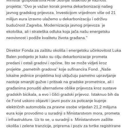
Ministar gospodarstva Ante Šušnjar istaknuo je važnost
projekta: “Ovo je važan korak prema dekarbonizaciji našeg
javnog gradskog prijevoza. Investicijom vrijednom više od 21
milijun eura izravno ulažemo u dekarbonizaciju i održivu
budućnost Zagreba. Modernizacija javnog prijevoza je
ekološka, ali i strateška odluka koja jača našu energetsku
neovisnost i podiže kvalitetu života građana."
Direktor Fonda za zaštitu okoliša i energetsku učinkovitost Luka
Balen podsjetio je kako su cilju dekarbonizacije prometa
predani i ostali gradovi i općine, što se može vidjeti kroz
projekte „pametnih gradova“ koje sufinancira Fond. „Naše
lokalne jedinice projektima koji uključuju pametno upravljanje
nastoje smanjiti gužve i pritisak na gradske prometnice, ali i
građanima ponuditi alternativne oblike prijevoza kroz sustave
gradskih bicikala, a evo i čišći gradski prijevoz. Istaknuo bih da
će Fond uskoro objaviti i javni poziv za poticanje kupnje
električnih automobila za pravne osobe vrijedan 21,2 milijuna
eura koje provodimo u suradnji s Ministarstvom mora, prometa
i infrastrukture. Uz to se, u suradnji s Ministarstvom zaštite
okoliša i zelene tranzicije, priprema i poziv za tvrtke registrirane