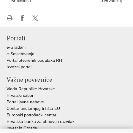
Bruxellesu
u Hrvatskoj
Ispiši
Podijeli
Podijeli
stranicu
na
na
Portali
Facebooku
X-
u
e-Građani
e-Savjetovanja
Portal otvorenih podataka RH
Izvozni portal
Važne poveznice
Vlada Republike Hrvatske
Hrvatski sabor
Portal javne nabave
Centar unutarnjeg tržišta EU
Europski potrošački centar
Hrvatska banka za obnovu i razvitak
Invest in Croatia