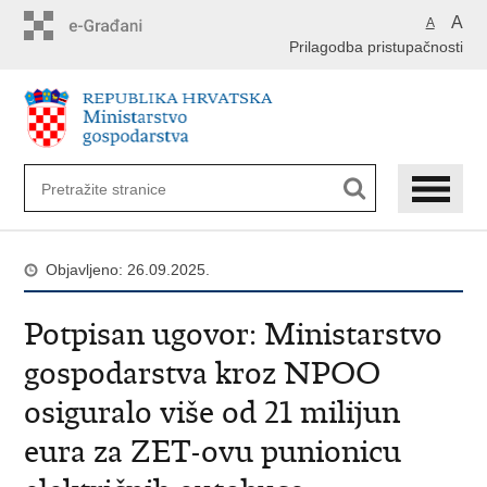
Preskoči
A
A
na
Prilagodba pristupačnosti
glavni
sadržaj
Objavljeno: 26.09.2025.
Potpisan ugovor: Ministarstvo
gospodarstva kroz NPOO
osiguralo više od 21 milijun
eura za ZET-ovu punionicu