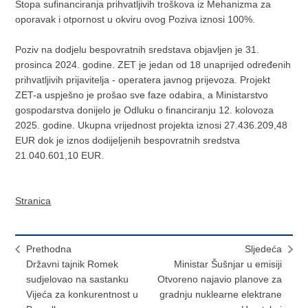
Stopa sufinanciranja prihvatljivih troškova iz Mehanizma za
oporavak i otpornost u okviru ovog Poziva iznosi 100%.
Poziv na dodjelu bespovratnih sredstava objavljen je 31.
prosinca 2024. godine. ZET je jedan od 18 unaprijed određenih
prihvatljivih prijavitelja - operatera javnog prijevoza. Projekt
ZET-a uspješno je prošao sve faze odabira, a Ministarstvo
gospodarstva donijelo je Odluku o financiranju 12. kolovoza
2025. godine. Ukupna vrijednost projekta iznosi 27.436.209,48
EUR dok je iznos dodijeljenih bespovratnih sredstva
21.040.601,10 EUR.
Stranica
Prethodna
Sljedeća
Državni tajnik Romek
Ministar Šušnjar u emisiji
sudjelovao na sastanku
Otvoreno najavio planove za
Vijeća za konkurentnost u
gradnju nuklearne elektrane