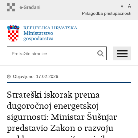
Preskoči
A
A
na
Prilagodba pristupačnosti
glavni
sadržaj
Objavljeno: 17.02.2026.
Strateški iskorak prema
dugoročnoj energetskoj
sigurnosti: Ministar Šušnjar
predstavio Zakon o razvoju