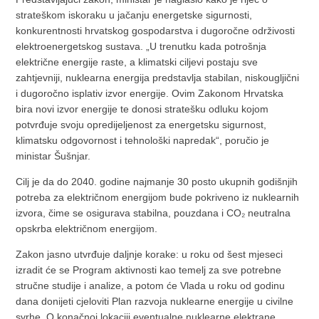
strateškom iskoraku u jačanju energetske sigurnosti,
konkurentnosti hrvatskog gospodarstva i dugoročne održivosti
elektroenergetskog sustava. „U trenutku kada potrošnja
električne energije raste, a klimatski ciljevi postaju sve
zahtjevniji, nuklearna energija predstavlja stabilan, niskougljični
i dugoročno isplativ izvor energije. Ovim Zakonom Hrvatska
bira novi izvor energije te donosi stratešku odluku kojom
potvrđuje svoju opredijeljenost za energetsku sigurnost,
klimatsku odgovornost i tehnološki napredak“, poručio je
ministar Šušnjar.
Cilj je da do 2040. godine najmanje 30 posto ukupnih godišnjih
potreba za električnom energijom bude pokriveno iz nuklearnih
izvora, čime se osigurava stabilna, pouzdana i CO₂ neutralna
opskrba električnom energijom.
Zakon jasno utvrđuje daljnje korake: u roku od šest mjeseci
izradit će se Program aktivnosti kao temelj za sve potrebne
stručne studije i analize, a potom će Vlada u roku od godinu
dana donijeti cjeloviti Plan razvoja nuklearne energije u civilne
svrhe. O konačnoj lokaciji eventualne nuklearne elektrane