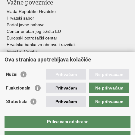
Važne poveznice
Vlada Republike Hrvatske
Hrvatski sabor
Portal javne nabave
Centar unutarnjeg tržišta EU
Europski potrošački centar
Hrvatska banka za obnovu i razvitak
Invest in Croatia
Europska banka za obnovu i razvoj
Ova stranica upotrebljava kolačiće
Strukturni i investicijski fondovi
Središnja agencija za financiranje i ugovaranje
Nužni
Prihvaćam
Ne prihvaćam
Institucije i javne ustanove u nadležnosti
Funkcionalni
Prihvaćam
Ne prihvaćam
Ministarstva
Agencija za ugljikovodike
Statistički
Prihvaćam
Ne prihvaćam
Hrvatska akreditacijska agencija
Hrvatski zavod za norme
Hrvatska agencija za malo gospodarstvo, inovacije i investicije
Prihvaćam odabrane
Državni zavod za mjeriteljstvo