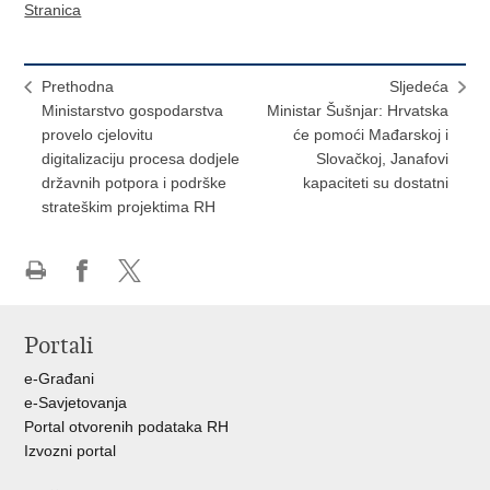
Stranica
Prethodna
Sljedeća
Ministarstvo gospodarstva
Ministar Šušnjar: Hrvatska
provelo cjelovitu
će pomoći Mađarskoj i
digitalizaciju procesa dodjele
Slovačkoj, Janafovi
državnih potpora i podrške
kapaciteti su dostatni
strateškim projektima RH
Ispiši
Podijeli
Podijeli
stranicu
na
na
Portali
Facebooku
X-
u
e-Građani
e-Savjetovanja
Portal otvorenih podataka RH
Izvozni portal