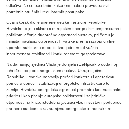
odlučivat će se posebnim zakonom, nakon provedbe svih
potrebnih stručnih i regulatornih postupaka.
Ovaj iskorak dio je šire energetske tranzicije Republike
Hrvatske te je u skladu s europskim energetskim smjernicama i
politikom jačanja dugoročne otpornosti sustava, pri čemu je
ministar naglasio otvorenost Hrvatske prema razvoju civilne
uporabe nuklearne energije kao jednom od važnih
instrumenata stabilnosti i konkurentnosti gospodarstva.
Na današnjoj sjednici Vlada je donijela i Zaključak o dodatnoj
tehničkoj potpori energetskom sustavu Ukrajine, čime
Republika Hrvatska nastavlja pružati konkretnu i operativnu
pomoć u obnovi i stabilizaciji energetske infrastrukture te
zemlje. Hrvatska energetsku sigurnost promatra kao nacionalni
prioritet i kao pitanje europske solidarnosti i zajedničke
otpornosti na krize, istodobno jačajući vlastiti sustav i podupirući
partnere suočene s razaranjima energetske infrastrukture.