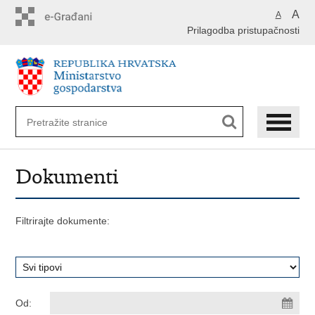
Preskoči
A
A
na
Prilagodba pristupačnosti
glavni
sadržaj
Dokumenti
Filtrirajte dokumente:
Od: