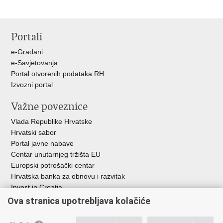
Portali
e-Građani
e-Savjetovanja
Portal otvorenih podataka RH
Izvozni portal
Važne poveznice
Vlada Republike Hrvatske
Hrvatski sabor
Portal javne nabave
Centar unutarnjeg tržišta EU
Europski potrošački centar
Hrvatska banka za obnovu i razvitak
Invest in Croatia
Europska banka za obnovu i razvoj
Ova stranica upotrebljava kolačiće
Strukturni i investicijski fondovi
Središnja agencija za financiranje i ugovaranje