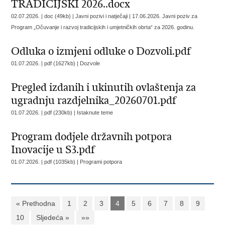
TRADICIJSKI 2026..docx
02.07.2026. | doc (49kb) | Javni pozivi i natječaji |
17.06.2026. Javni poziv za
Program „Očuvanje i razvoj tradicijskih i umjetničkih obrta“ za 2026. godinu.
Odluka o izmjeni odluke o Dozvoli.pdf
01.07.2026. | pdf (1627kb) |
Dozvole
Pregled izdanih i ukinutih ovlaštenja za
ugradnju razdjelnika_20260701.pdf
01.07.2026. | pdf (230kb) |
Istaknute teme
Program dodjele državnih potpora
Inovacije u S3.pdf
01.07.2026. | pdf (1035kb) |
Programi potpora
« Prethodna
1
2
3
4
5
6
7
8
9
10
Sljedeća »
»»