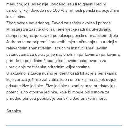
međutim, još uvijek nije utvrđeno jesu li to glavni i jedini
uzročnici koji dovode i do 100 % smrtnosti periski na pojedinim
lokalitetima.
Zbog svega navedenog, Zavod za zaštitu okoliša i prirode
Ministarstva zaštite okoliša i energetike radi na utvrđivanju
stanja i progresije zaraze populacija periski u hrvatskom dijelu
Jadrana te na pripremi i provedbi mjera očuvanja u suradnji s
relevantnim znanstvenim i stručnim institucijama, javnim
ustanovama za upravljanje nacionalnim parkovima i parkovima
prirode te pojedinim županijskim javnim ustanovama za
upravljanje zaštićenim prirodnim vrijednostima.
U aktualnoj situaciji nužno je identificirati lokacije s periskama
koje zaraza još nije zahvatila, kao i one u kojima su još uvijek
prisutne žive jedinke. Žive jedinke u zoni zaraze predstavljaju
potencijalno otporne jedinke, koje bi mogle biti osnova za
prirodnu obnovu populacije periski u Jadranskom moru.
Stranica