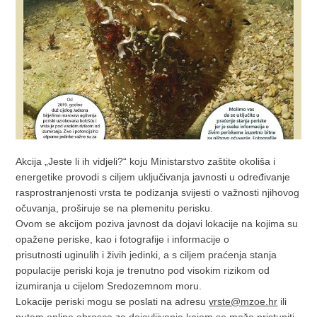
Akcija „Jeste li ih vidjeli?“ koju Ministarstvo zaštite okoliša i
energetike provodi s ciljem uključivanja javnosti u određivanje
rasprostranjenosti vrsta te podizanja svijesti o važnosti njihovog
očuvanja, proširuje se na plemenitu perisku.
Ovom se akcijom poziva javnost da dojavi lokacije na kojima su
opažene periske, kao i fotografije i informacije o
prisutnosti uginulih i živih jedinki, a s ciljem praćenja stanja
populacije periski koja je trenutno pod visokim rizikom od
izumiranja u cijelom Sredozemnom moru.
Lokacije periski mogu se poslati na adresu
vrste@mzoe.hr
ili
putem online obrasca za dojavljivanje kojem se može pristupiti