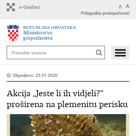
Preskoči
A
A
na
Prilagodba pristupačnosti
glavni
sadržaj
Objavljeno: 23.07.2020.
Akcija „Jeste li ih vidjeli?“
proširena na plemenitu perisku