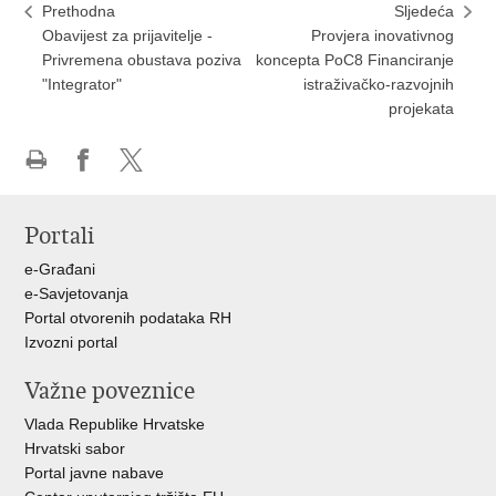
Prethodna
Sljedeća
Obavijest za prijavitelje -
Provjera inovativnog
Privremena obustava poziva
koncepta PoC8 Financiranje
"Integrator"
istraživačko-razvojnih
projekata
Ispiši
Podijeli
Podijeli
stranicu
na
na
Portali
Facebooku
X-
u
e-Građani
e-Savjetovanja
Portal otvorenih podataka RH
Izvozni portal
Važne poveznice
Vlada Republike Hrvatske
Hrvatski sabor
Portal javne nabave