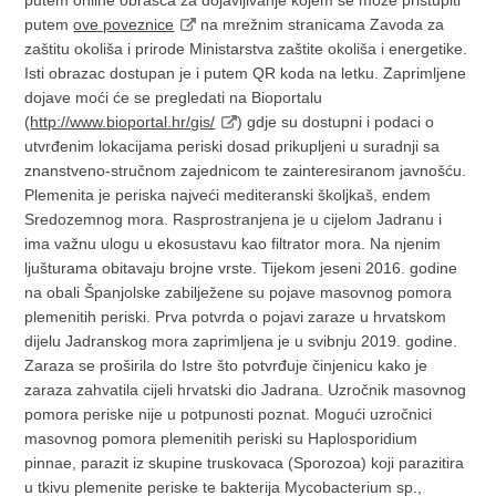
putem
ove poveznice
na mrežnim stranicama Zavoda za
zaštitu okoliša i prirode Ministarstva zaštite okoliša i energetike.
Isti obrazac dostupan je i putem QR koda na letku. Zaprimljene
dojave moći će se pregledati na Bioportalu
(
http://www.bioportal.hr/gis/
) gdje su dostupni i podaci o
utvrđenim lokacijama periski dosad prikupljeni u suradnji sa
znanstveno-stručnom zajednicom te zainteresiranom javnošću.
Plemenita je periska najveći mediteranski školjkaš, endem
Sredozemnog mora. Rasprostranjena je u cijelom Jadranu i
ima važnu ulogu u ekosustavu kao filtrator mora. Na njenim
ljušturama obitavaju brojne vrste. Tijekom jeseni 2016. godine
na obali Španjolske zabilježene su pojave masovnog pomora
plemenitih periski. Prva potvrda o pojavi zaraze u hrvatskom
dijelu Jadranskog mora zaprimljena je u svibnju 2019. godine.
Zaraza se proširila do Istre što potvrđuje činjenicu kako je
zaraza zahvatila cijeli hrvatski dio Jadrana. Uzročnik masovnog
pomora periske nije u potpunosti poznat. Mogući uzročnici
masovnog pomora plemenitih periski su Haplosporidium
pinnae, parazit iz skupine truskovaca (Sporozoa) koji parazitira
u tkivu plemenite periske te bakterija Mycobacterium sp.,