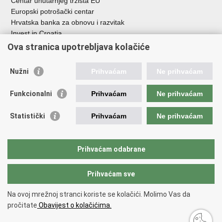
Centar unutarnjeg tržišta EU
Europski potrošački centar
Hrvatska banka za obnovu i razvitak
Invest in Croatia
Europska banka za obnovu i razvoj
Ova stranica upotrebljava kolačiće
Strukturni i investicijski fondovi
Središnja agencija za financiranje i ugovaranje
Nužni
Prihvaćam
Ne prihvaćam
Institucije i javne ustanove u nadležnosti
Funkcionalni
Prihvaćam
Ne prihvaćam
Ministarstva
Agencija za ugljikovodike
Statistički
Prihvaćam
Ne prihvaćam
Hrvatska akreditacijska agencija
Hrvatski zavod za norme
Hrvatska agencija za malo gospodarstvo, inovacije i investicije
Prihvaćam odabrane
Državni zavod za mjeriteljstvo
Prihvaćam sve
Na ovoj mrežnoj stranci koriste se kolačići. Molimo Vas da
Povratak na vrh
pročitate
Obavijest o kolačićima.
Copyright © 2026 Ministarstvo gospodarstva /
Izjava o pristupačnosti
.