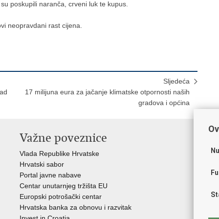
su poskupili naranča, crveni luk te kupus.
ovi neopravdani rast cijena.
Sljedeća
rad
17 milijuna eura za jačanje klimatske otpornosti naših
gradova i općina
Ov
Važne poveznice
In
n
Nu
Vlada Republike Hrvatske
Hrvatski sabor
Age
Fu
Portal javne nabave
Hrv
Centar unutarnjeg tržišta EU
Hrv
St
Europski potrošački centar
Hrv
Hrvatska banka za obnovu i razvitak
inv
Invest in Croatia