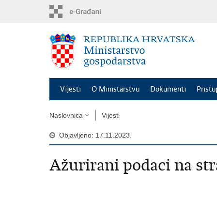
Preskoči
na
glavni
sadržaj
Vijesti
O Ministarstvu
Dokumenti
Pristu
Naslovnica
Vijesti
Objavljeno: 17.11.2023.
Ažurirani podaci na str