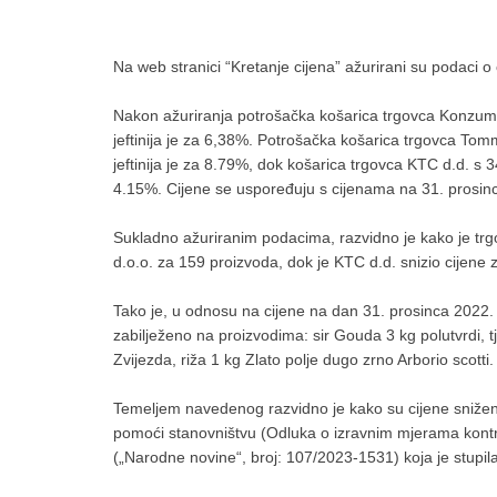
Na web stranici “Kretanje cijena” ažurirani su podaci
Nakon ažuriranja potrošačka košarica trgovca Konzum p
jeftinija je za 6,38%. Potrošačka košarica trgovca Tom
jeftinija je za 8.79%, dok košarica trgovca KTC d.d. s 34
4.15%. Cijene se uspoređuju s cijenama na 31. prosin
Sukladno ažuriranim podacima, razvidno je kako je tr
d.o.o. za 159 proizvoda, dok je KTC d.d. snizio cijene 
Tako je, u odnosu na cijene na dan 31. prosinca 2022. 
zabilježeno na proizvodima: sir Gouda 3 kg polutvrdi, tjes
Zvijezda, riža 1 kg Zlato polje dugo zrno Arborio scotti.
Temeljem navedenog razvidno je kako su cijene snižene
pomoći stanovništvu (Odluka o izravnim mjerama kontr
(„Narodne novine“, broj: 107/2023-1531) koja je stupil