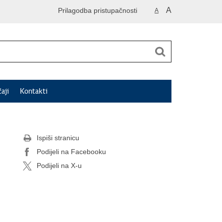
A
Prilagodba pristupačnosti
A
čaji
Kontakti
Ispiši stranicu
Podijeli na Facebooku
Podijeli na X-u