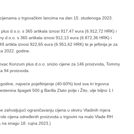
 o cijenama u trgovačkim lancima na dan 15. studenoga 2023.
lus d.o.o. s 365 artikala iznosi 917,47 eura (6.912,72 HRK) i
my d.o.o. s 365 artikala iznosi 912,13 eura (6.872,36 HRK) i
9 artikla iznosi 922,65 eura (6.951,62 HRK) te je jeftinija je za
ca 2022. godine.
govac Konzum plus d.o.o. snizio cijene za 146 proizvoda, Tommy
za 94 proizvoda.
godine, najveće pojeftinjenje (40-60%) kod sva tri trgovca
tenina špageti 500 g Barilla Zlato polje i Žito, ulje biljno 1 l
 zahvaljujući ograničavanju cijena u okviru Vladinih mjera
ole cijena određenih proizvoda u trgovini na malo Vlade RH
a na snagu 18. rujna 2023.)